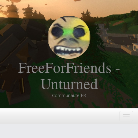
FreeForFriends -
Unturned
Communauté FR
Togg
navig