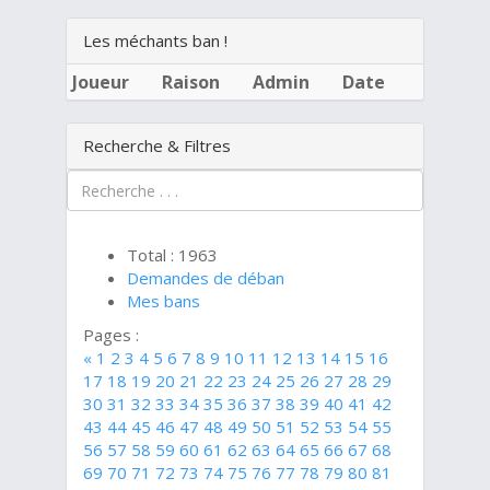
Les méchants ban !
Joueur
Raison
Admin
Date
Recherche & Filtres
Total : 1963
Demandes de déban
Mes bans
Pages :
«
1
2
3
4
5
6
7
8
9
10
11
12
13
14
15
16
17
18
19
20
21
22
23
24
25
26
27
28
29
30
31
32
33
34
35
36
37
38
39
40
41
42
43
44
45
46
47
48
49
50
51
52
53
54
55
56
57
58
59
60
61
62
63
64
65
66
67
68
69
70
71
72
73
74
75
76
77
78
79
80
81