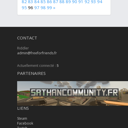
82
83
84
85
86
87
88
89
90
91
92
93
94
95
96
97
98
99
»
CONTACT
Riddler
admin@freeforfriends.fr
Actuellement connecté :
5
PARTENAIRES
LIENS
Steam
Facebook