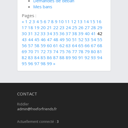
Demandes de déban
Mes bans
Pages :
«
1
2
3
4
5
6
7
8
9
10
11
12
13
14
15
16
17
18
19
20
21
22
23
24
25
26
27
28
29
30
31
32
33
34
35
36
37
38
39
40
41
42
43
44
45
46
47
48
49
50
51
52
53
54
55
56
57
58
59
60
61
62
63
64
65
66
67
68
69
70
71
72
73
74
75
76
77
78
79
80
81
82
83
84
85
86
87
88
89
90
91
92
93
94
95
96
97
98
99
»
CONTACT
Riddler
admin@freeforfriends.fr
Actuellement connecté :
3