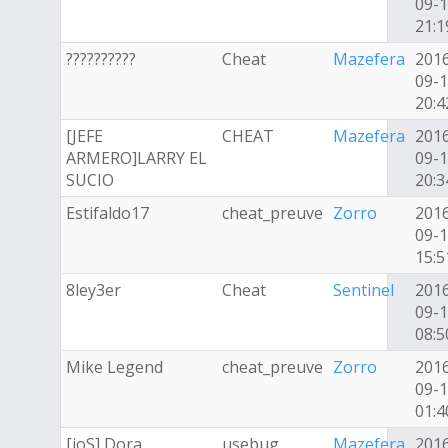
09-
21:1
??????????
Cheat
Mazefera
201
09-
20:4
[JEFE
CHEAT
Mazefera
201
ARMERO]LARRY EL
09-
SUCIO
20:3
Estifaldo17
cheat_preuve
Zorro
201
09-
15:5
8ley3er
Cheat
Sentinel
201
09-
08:5
Mike Legend
cheat_preuve
Zorro
201
09-
01:4
[ioS] Dora
usebug
Mazefera
201