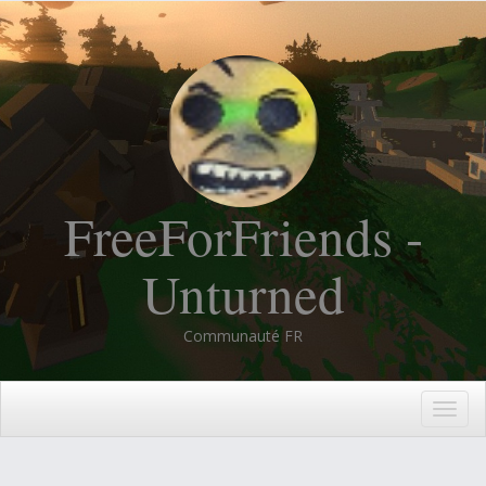
FreeForFriends -
Unturned
Communauté FR
Togg
navig