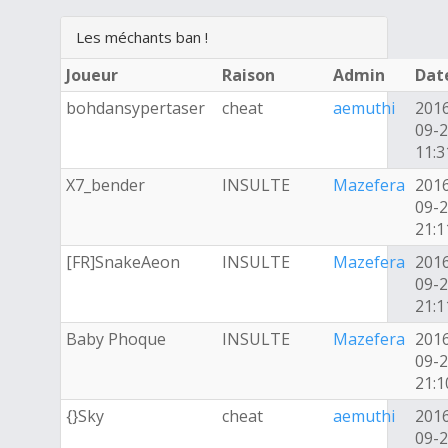
Les méchants ban !
Joueur
Raison
Admin
Dat
bohdansypertaser
cheat
aemuthi
201
09-
11:3
X7_bender
INSULTE
Mazefera
201
09-
21:1
[FR]SnakeAeon
INSULTE
Mazefera
201
09-
21:1
Baby Phoque
INSULTE
Mazefera
201
09-
21:1
{}Sky
cheat
aemuthi
201
09-