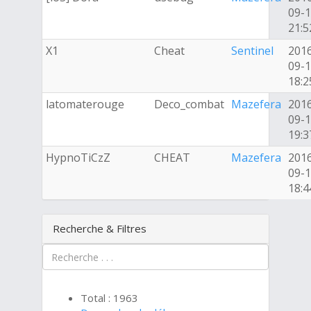
09-
21:5
X1
Cheat
Sentinel
201
09-
18:2
latomaterouge
Deco_combat
Mazefera
201
09-
19:3
HypnoTiCzZ
CHEAT
Mazefera
201
09-
18:4
Recherche & Filtres
Total : 1963