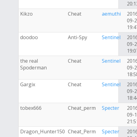
20:1
Kikzo
Cheat
aemuthi
201
09-
19:4
doodoo
Anti-Spy
Sentinel
201
09-
19:0
the real
Cheat
Sentinel
201
Spoderman
09-
18:5
Gargix
Cheat
Sentinel
201
09-
18:4
tobex666
Cheat_perm
Specter
201
09-
21:5
Dragon_Hunter150
Cheat_Perm
Specter
201