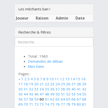
Les méchants ban !
Joueur
Raison
Admin
Date
Recherche & Filtres
Total : 1963
Demandes de déban
Mes bans
Pages :
«
1
2
3
4
5
6
7
8
9
10
11
12
13
14
15
16
17
18
19
20
21
22
23
24
25
26
27
28
29
30
31
32
33
34
35
36
37
38
39
40
41
42
43
44
45
46
47
48
49
50
51
52
53
54
55
56
57
58
59
60
61
62
63
64
65
66
67
68
69
70
71
72
73
74
75
76
77
78
79
80
81