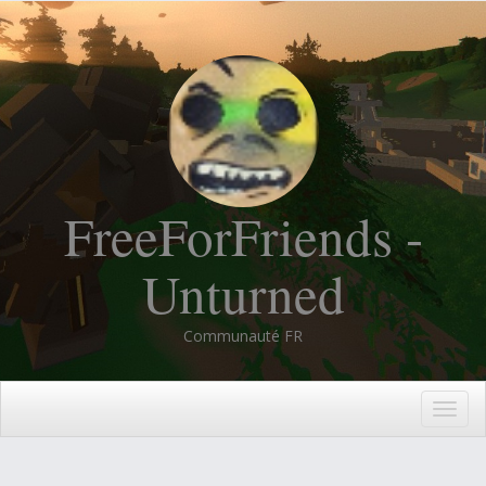
FreeForFriends -
Unturned
Communauté FR
Togg
navig