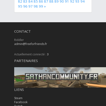
82
83
84
85
86
87
88
89
90
91
92
93
94
95
96
97
98
99
»
CONTACT
Riddler
admin@freeforfriends.fr
Actuellement connecté :
3
PARTENAIRES
LIENS
Steam
Facebook