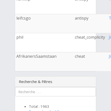
leifcsgo
antispy
T
phil
cheat_complicity
J
AfrikanersSaamstaan
cheat
J
Recherche & Filtres
Total : 1963