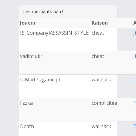
Les méchants ban !
Joueur
Raison
[S_Company]ASSASSIN_STYLE
cheat
J
vadim ukr
cheat
J
U Mad ? zgame.pl
wallhack
T
lizzka
complicitée
T
Death
wallhack
T