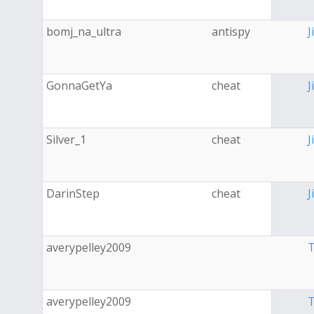
bomj_na_ultra
antispy
J
GonnaGetYa
cheat
J
Silver_1
cheat
J
DarinStep
cheat
J
averypelley2009
T
averypelley2009
T