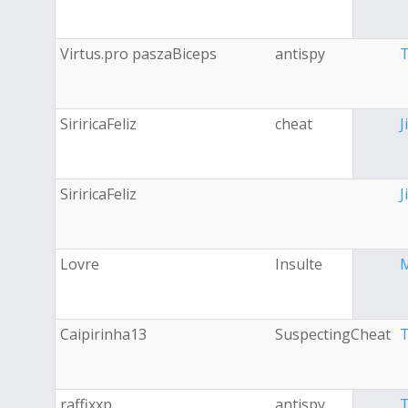
Virtus.pro paszaBiceps
antispy
T
SiriricaFeliz
cheat
J
SiriricaFeliz
J
Lovre
Insulte
M
Caipirinha13
SuspectingCheat
T
raffixxp
antispy
T