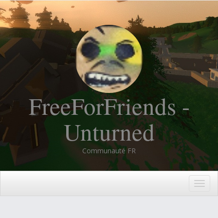
FreeForFriends -
Unturned
Communauté FR
Togg
navig