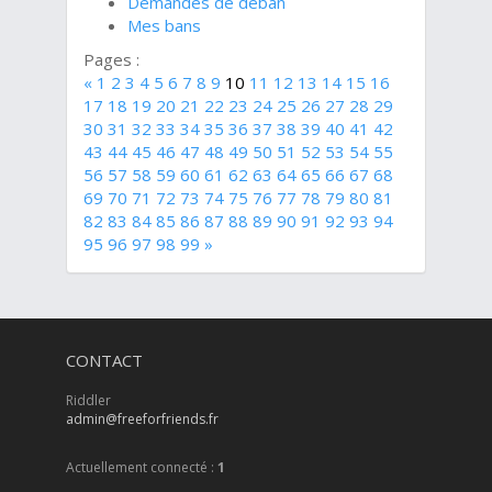
Demandes de déban
Mes bans
Pages :
«
1
2
3
4
5
6
7
8
9
10
11
12
13
14
15
16
17
18
19
20
21
22
23
24
25
26
27
28
29
30
31
32
33
34
35
36
37
38
39
40
41
42
43
44
45
46
47
48
49
50
51
52
53
54
55
56
57
58
59
60
61
62
63
64
65
66
67
68
69
70
71
72
73
74
75
76
77
78
79
80
81
82
83
84
85
86
87
88
89
90
91
92
93
94
95
96
97
98
99
»
CONTACT
Riddler
admin@freeforfriends.fr
Actuellement connecté :
1