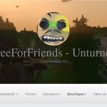
reeForFriends - Unturn
Communauté FR
munauté
Forum
Serveurs
Boutique
Faire u