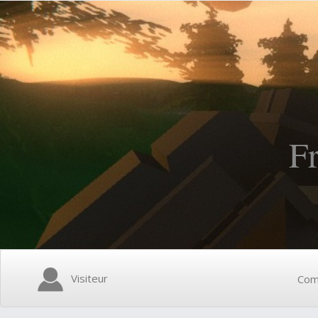
F
Visiteur
Com