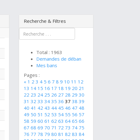
Recherche & Filtres
Total : 1963
Demandes de déban
Mes bans
Pages :
«
1
2
3
4
5
6
7
8
9
10
11
12
13
14
15
16
17
18
19
20
21
22
23
24
25
26
27
28
29
30
31
32
33
34
35
36
37
38
39
40
41
42
43
44
45
46
47
48
49
50
51
52
53
54
55
56
57
58
59
60
61
62
63
64
65
66
67
68
69
70
71
72
73
74
75
76
77
78
79
80
81
82
83
84