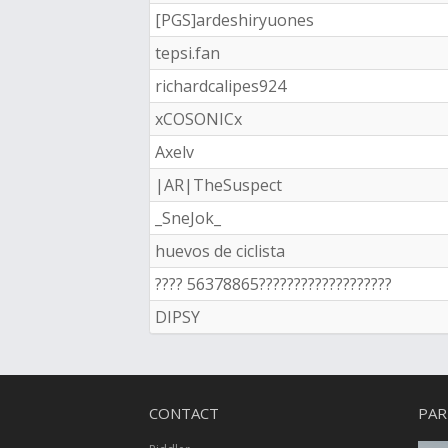
[PGS]ardeshiryuones
tepsi.fan
richardcalipes924
xCOSONICx
Axelv
|AR|TheSuspect
_SneJok_
huevos de ciclista
???? 56378865???????????????????
DIPSY
CONTACT
PAR