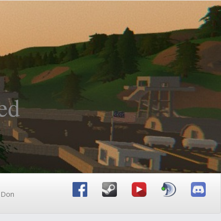
ed
n Don