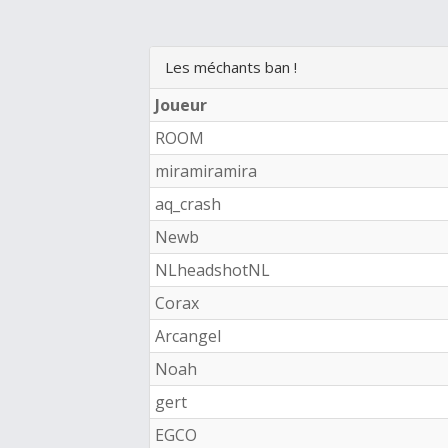
Les méchants ban !
Joueur
ROOM
miramiramira
aq_crash
Newb
NLheadshotNL
Corax
Arcangel
Noah
gert
EGCO