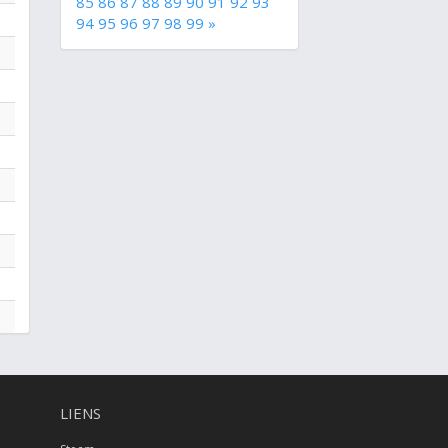
85
86
87
88
89
90
91
92
93
94
95
96
97
98
99
»
LIENS