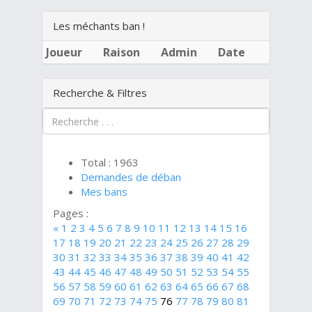
Les méchants ban !
Joueur
Raison
Admin
Date
Recherche & Filtres
Total : 1963
Demandes de déban
Mes bans
Pages :
«
1
2
3
4
5
6
7
8
9
10
11
12
13
14
15
16
17
18
19
20
21
22
23
24
25
26
27
28
29
30
31
32
33
34
35
36
37
38
39
40
41
42
43
44
45
46
47
48
49
50
51
52
53
54
55
56
57
58
59
60
61
62
63
64
65
66
67
68
69
70
71
72
73
74
75
76
77
78
79
80
81