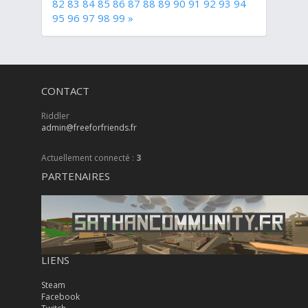
82
83
84
85
86
87
88
89
90
91
92
93
94
95
96
97
98
99
»
CONTACT
Riddler
admin@freeforfriends.fr
Actuellement connecté :
3
PARTENAIRES
LIENS
Steam
Facebook