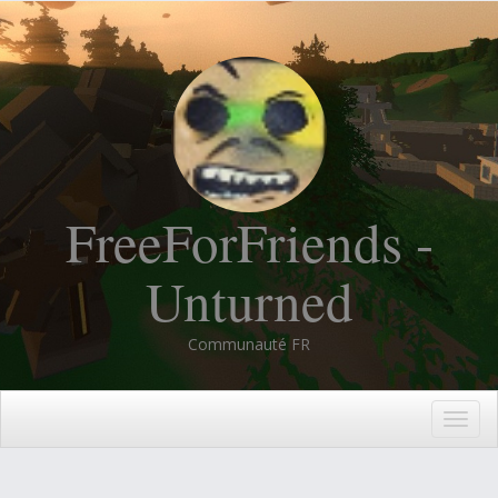
FreeForFriends -
Unturned
Communauté FR
Togg
navig