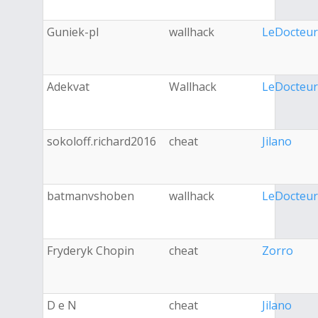
Guniek-pl
wallhack
LeDocteur
Adekvat
Wallhack
LeDocteur
sokoloff.richard2016
cheat
Jilano
batmanvshoben
wallhack
LeDocteur
Fryderyk Chopin
cheat
Zorro
D e N
cheat
Jilano