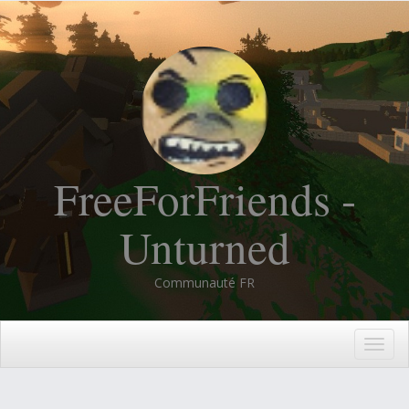
FreeForFriends -
Unturned
Communauté FR
Togg
navig