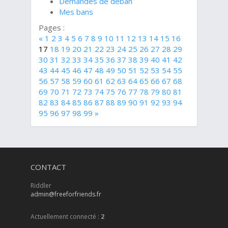
Demandes de déban
Mes bans
Pages :
«
1
2
3
4
5
6
7
8
9
10
11
12
13
14
15
16
17
18
19
20
21
22
23
24
25
26
27
28
29
30
31
32
33
34
35
36
37
38
39
40
41
42
43
44
45
46
47
48
49
50
51
52
53
54
55
56
57
58
59
60
61
62
63
64
65
66
67
68
69
70
71
72
73
74
75
76
77
78
79
80
81
82
83
84
85
86
87
88
89
90
91
92
93
94
95
96
97
98
99
»
CONTACT
Riddler
admin@freeforfriends.fr
Actuellement connecté :
2