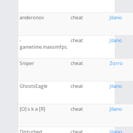
anderonov
cheat
Jilano
-
cheat
Jilano
gametime.maxsimfps.
Sniper
cheat
Zorro
GhostsEagle
cheat
Jilano
[O] s k a [R]
cheat
Jilano
Disturbed
cheat
Jilano