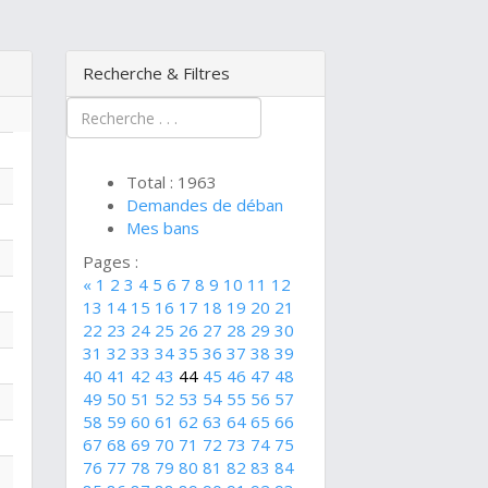
Recherche & Filtres
Total : 1963
Demandes de déban
Mes bans
Pages :
«
1
2
3
4
5
6
7
8
9
10
11
12
13
14
15
16
17
18
19
20
21
22
23
24
25
26
27
28
29
30
31
32
33
34
35
36
37
38
39
40
41
42
43
44
45
46
47
48
49
50
51
52
53
54
55
56
57
58
59
60
61
62
63
64
65
66
67
68
69
70
71
72
73
74
75
76
77
78
79
80
81
82
83
84