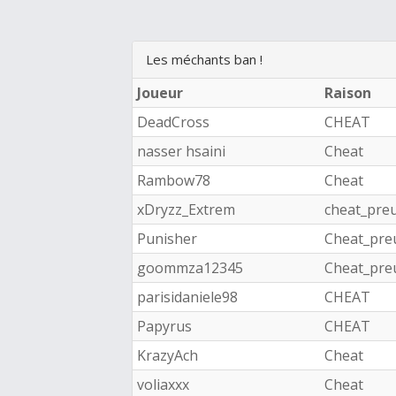
Les méchants ban !
Joueur
Raison
DeadCross
CHEAT
nasser hsaini
Cheat
Rambow78
Cheat
xDryzz_Extrem
cheat_pre
Punisher
Cheat_pre
goommza12345
Cheat_pre
parisidaniele98
CHEAT
Papyrus
CHEAT
KrazyAch
Cheat
voliaxxx
Cheat