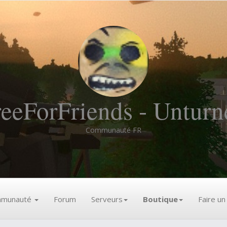
reeForFriends - Unturn
Communauté FR
munauté
Forum
Serveurs
Boutique
Faire u