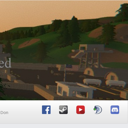
ed
n Don