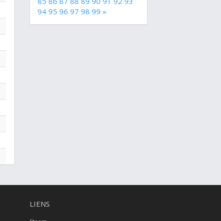
85
86
87
88
89
90
91
92
93
94
95
96
97
98
99
»
LIENS