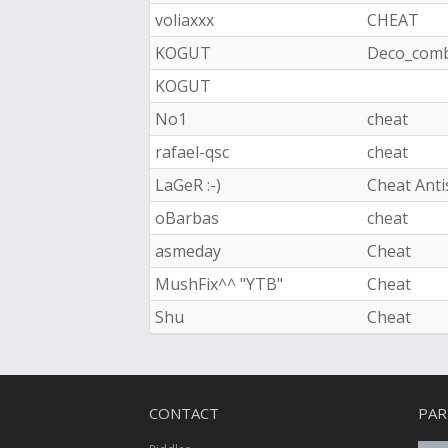
voliaxxx
CHEAT
KOGUT
Deco_com
KOGUT
No1
cheat
rafael-qsc
cheat
LaGeR :-)
Cheat Anti
oBarbas
cheat
asmeday
Cheat
MushFix^^ "YTB"
Cheat
Shu
Cheat
CONTACT
PAR