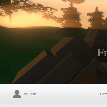
F
Visiteur
Com