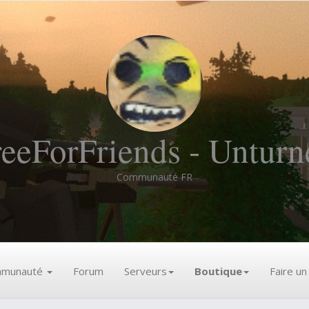
reeForFriends - Unturn
Communauté FR
munauté
Forum
Serveurs
Boutique
Faire u