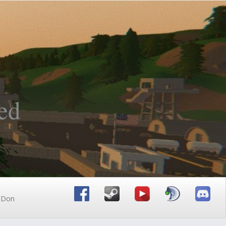
ed
n Don