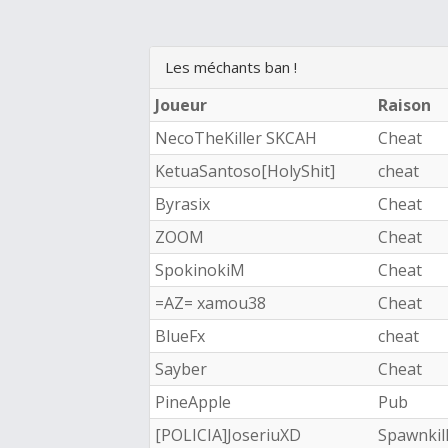
Les méchants ban !
Joueur
Raison
NecoTheKiller SKCAH
Cheat
KetuaSantoso[HolyShit]
cheat
Byrasix
Cheat
ZOOM
Cheat
SpokinokiM
Cheat
=AZ= xamou38
Cheat
BlueFx
cheat
Sayber
Cheat
PineApple
Pub
[POLICIA]JoseriuXD
Spawnkil