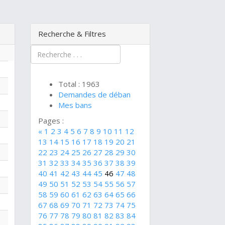
Recherche & Filtres
Total : 1963
Demandes de déban
Mes bans
Pages :
«
1
2
3
4
5
6
7
8
9
10
11
12
13
14
15
16
17
18
19
20
21
22
23
24
25
26
27
28
29
30
31
32
33
34
35
36
37
38
39
40
41
42
43
44
45
46
47
48
49
50
51
52
53
54
55
56
57
58
59
60
61
62
63
64
65
66
67
68
69
70
71
72
73
74
75
76
77
78
79
80
81
82
83
84