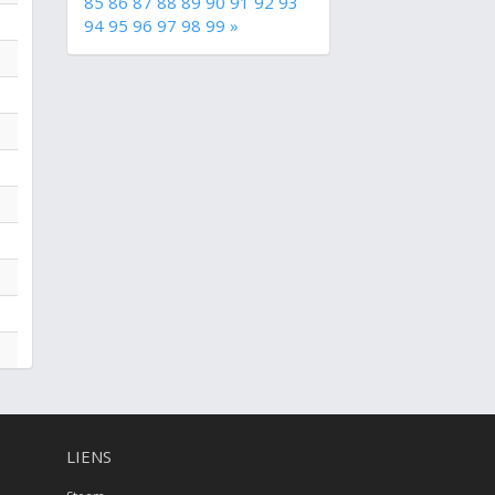
85
86
87
88
89
90
91
92
93
94
95
96
97
98
99
»
LIENS