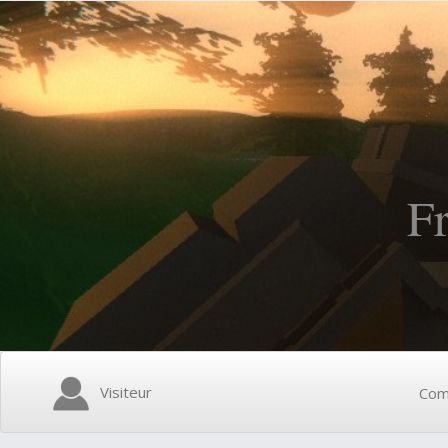
F
Visiteur
Com