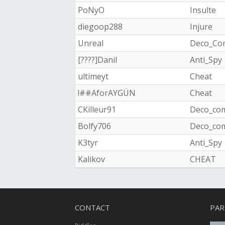
PoNyO
Insulte
diegoop288
Injure
Unreal
Deco_Co
[????]Danil
Anti_Spy
ultimeyt
Cheat
!##AforAYGÜN
Cheat
CKilleur91
Deco_co
Bolfy706
Deco_co
K3tyr
Anti_Spy
Kalikov
CHEAT
CONTACT
PAR