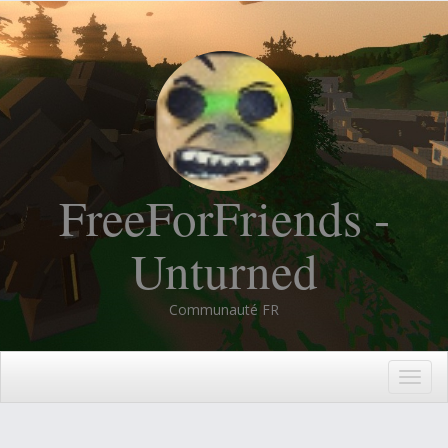
FreeForFriends -
Unturned
Communauté FR
Togg
navig