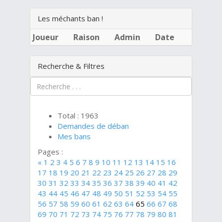
Les méchants ban !
Joueur
Raison
Admin
Date
Recherche & Filtres
Total : 1963
Demandes de déban
Mes bans
Pages :
«
1
2
3
4
5
6
7
8
9
10
11
12
13
14
15
16
17
18
19
20
21
22
23
24
25
26
27
28
29
30
31
32
33
34
35
36
37
38
39
40
41
42
43
44
45
46
47
48
49
50
51
52
53
54
55
56
57
58
59
60
61
62
63
64
65
66
67
68
69
70
71
72
73
74
75
76
77
78
79
80
81