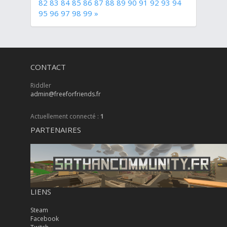
82
83
84
85
86
87
88
89
90
91
92
93
94
95
96
97
98
99
»
CONTACT
Riddler
admin@freeforfriends.fr
Actuellement connecté :
1
PARTENAIRES
LIENS
Steam
Facebook