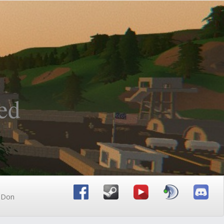
ed
n Don