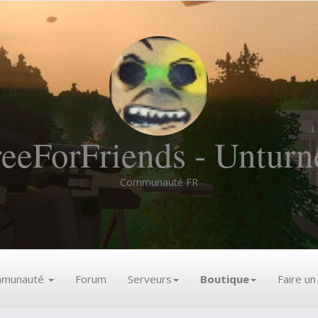
reeForFriends - Unturn
Communauté FR
munauté
Forum
Serveurs
Boutique
Faire u