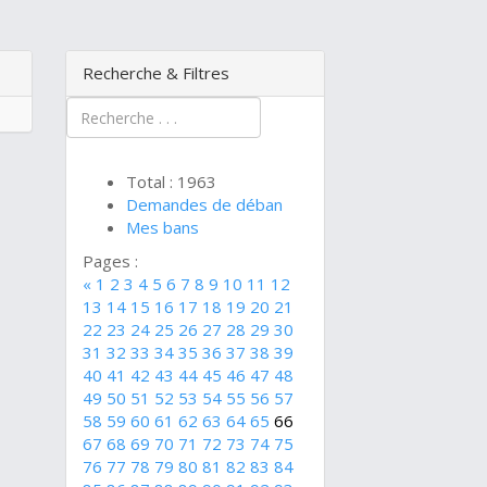
Recherche & Filtres
Total : 1963
Demandes de déban
Mes bans
Pages :
«
1
2
3
4
5
6
7
8
9
10
11
12
13
14
15
16
17
18
19
20
21
22
23
24
25
26
27
28
29
30
31
32
33
34
35
36
37
38
39
40
41
42
43
44
45
46
47
48
49
50
51
52
53
54
55
56
57
58
59
60
61
62
63
64
65
66
67
68
69
70
71
72
73
74
75
76
77
78
79
80
81
82
83
84