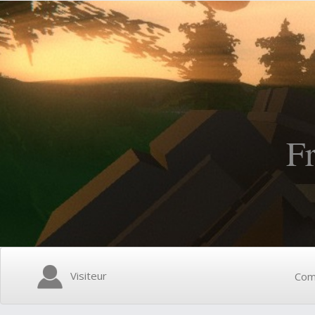
F
Visiteur
Com