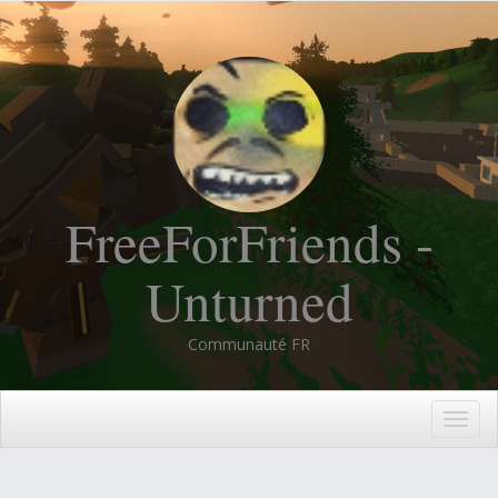
FreeForFriends -
Unturned
Communauté FR
Togg
navig