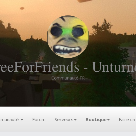
reeForFriends - Unturn
Communauté FR
munauté
Forum
Serveurs
Boutique
Faire u