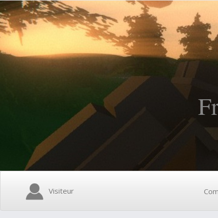
F
Visiteur
Com