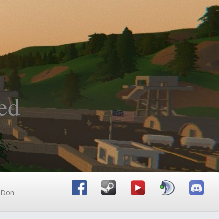
ed
n Don