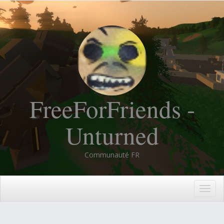
FreeForFriends -
Unturned
Communauté FR
Togg
navig