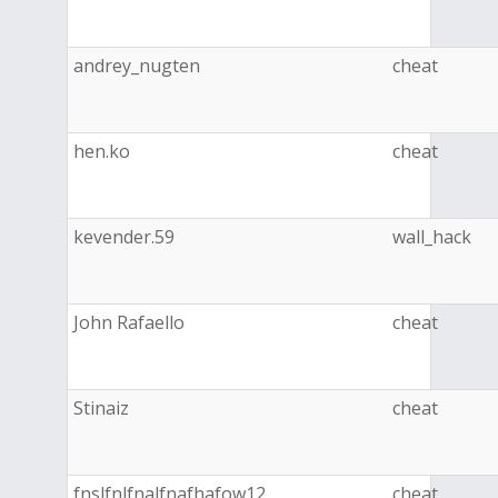
andrey_nugten
cheat
hen.ko
cheat
kevender.59
wall_hack
John Rafaello
cheat
Stinaiz
cheat
fnslfnlfnalfnafhafow12
cheat