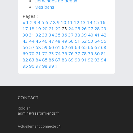
Demandes de déban
Mes bans
Pages :
«
1
2
3
4
5
6
7
8
9
10
11
12
13
14
15
16
17
18
19
20
21
22
23
24
25
26
27
28
29
30
31
32
33
34
35
36
37
38
39
40
41
42
43
44
45
46
47
48
49
50
51
52
53
54
55
56
57
58
59
60
61
62
63
64
65
66
67
68
69
70
71
72
73
74
75
76
77
78
79
80
81
82
83
84
85
86
87
88
89
90
91
92
93
94
95
96
97
98
99
»
CONTACT
Riddler
admin@freeforfriends.fr
Actuellement connecté :
1