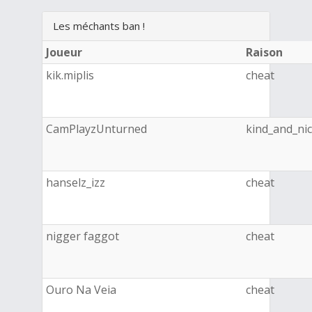
Les méchants ban !
Joueur
Raison
kik.miplis
cheat
CamPlayzUnturned
kind_and_ni
hanselz_izz
cheat
nigger faggot
cheat
Ouro Na Veia
cheat