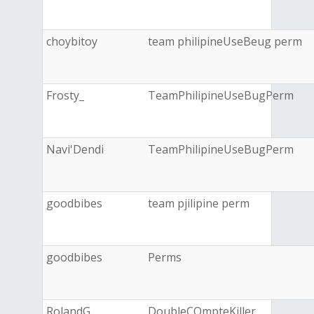
choybitoy
team philipineUseBeug perm
Frosty_
TeamPhilipineUseBugPerm
Navi'Dendi
TeamPhilipineUseBugPerm
goodbibes
team pjilipine perm
goodbibes
Perms
RolandG
DoubleCOmpteKiller