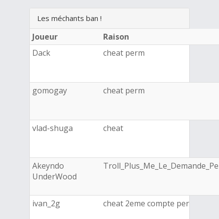
Les méchants ban !
Joueur
Raison
Dack
cheat perm
gomogay
cheat perm
vlad-shuga
cheat
Akeyndo
Troll_Plus_Me_Le_Demande_P
UnderWood
ivan_2g
cheat 2eme compte per