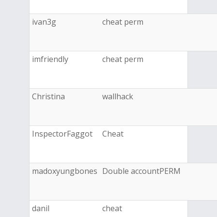
ivan3g
cheat perm
imfriendly
cheat perm
Christina
wallhack
InspectorFaggot
Cheat
madoxyungbones
Double accountPERM
danil
cheat