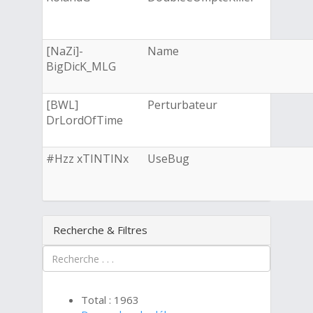
[NaZi]-
Name
BigDicK_MLG
[BWL]
Perturbateur
DrLordOfTime
#Hzz xTINTINx
UseBug
Recherche & Filtres
Total : 1963