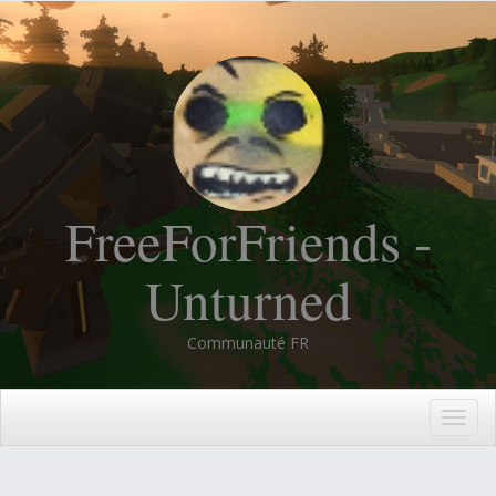
FreeForFriends -
Unturned
Communauté FR
Togg
navig