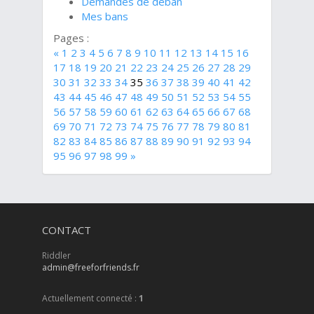
Demandes de déban
Mes bans
Pages :
«
1
2
3
4
5
6
7
8
9
10
11
12
13
14
15
16
17
18
19
20
21
22
23
24
25
26
27
28
29
30
31
32
33
34
35
36
37
38
39
40
41
42
43
44
45
46
47
48
49
50
51
52
53
54
55
56
57
58
59
60
61
62
63
64
65
66
67
68
69
70
71
72
73
74
75
76
77
78
79
80
81
82
83
84
85
86
87
88
89
90
91
92
93
94
95
96
97
98
99
»
CONTACT
Riddler
admin@freeforfriends.fr
Actuellement connecté :
1