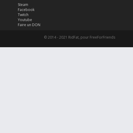
Steam
Facebook
Twitch
Youtube
Faire un DON
© 2014 - 2021 RidFat, pour FreeForFriends