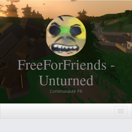
FreeForFriends -
Unturned
Communauté FR
Togg
navig