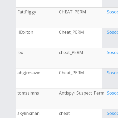
FattPiggy
CHEAT_PERM
Soso
IIDxlton
Cheat_PERM
Soso
lex
cheat_PERM
Soso
ahgjresawe
Cheat_PERM
Soso
tomszimns
Antispy+Suspect_Perm
Soso
skylinxman
cheat
Soso