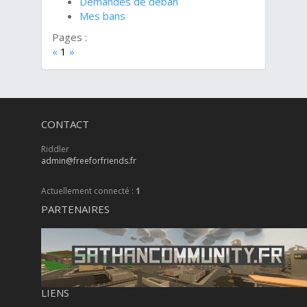
Demandes de déban
Mes bans
Pages :
«
1
»
CONTACT
Riddler
admin@freeforfriends.fr
Actuellement connecté :
1
PARTENAIRES
LIENS