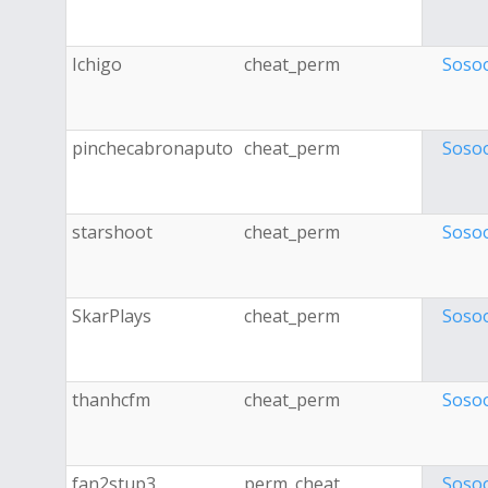
Ichigo
cheat_perm
Soso
pinchecabronaputo
cheat_perm
Soso
starshoot
cheat_perm
Soso
SkarPlays
cheat_perm
Soso
thanhcfm
cheat_perm
Soso
fan2stup3
perm_cheat
Soso