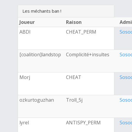
Les méchants ban !
Joueur
Raison
Admi
ABDI
CHEAT_PERM
Soso
[coalition]landstop
Complicité+insultes
Soso
Morj
CHEAT
Soso
ozkurtoguzhan
Troll_5j
Soso
lyrel
ANTISPY_PERM
Soso