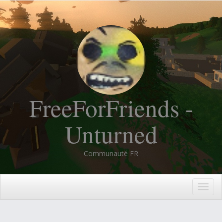
FreeForFriends -
Unturned
Communauté FR
Togg
navig