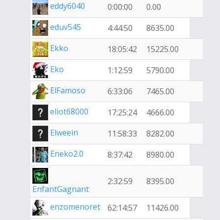
eddy6040
0:00:00
0.00
eduv545
4:44:50
8635.00
Ekko
18:05:42
15225.00
Eko
1:12:59
5790.00
ElFamoso
6:33:06
7465.00
eliot68000
17:25:24
4666.00
Elweein
11:58:33
8282.00
Eneko2.0
8:37:42
8980.00
2:32:59
8395.00
EnfantGagnant
enzomenoret
62:14:57
11426.00