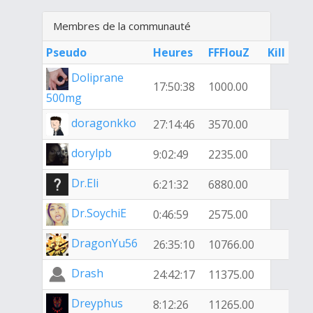
Membres de la communauté
Pseudo
Heures
FFFlouZ
Kill
Doliprane
17:50:38
1000.00
500mg
doragonkko
27:14:46
3570.00
dorylpb
9:02:49
2235.00
Dr.Eli
6:21:32
6880.00
Dr.SoychiE
0:46:59
2575.00
DragonYu56
26:35:10
10766.00
Drash
24:42:17
11375.00
Dreyphus
8:12:26
11265.00