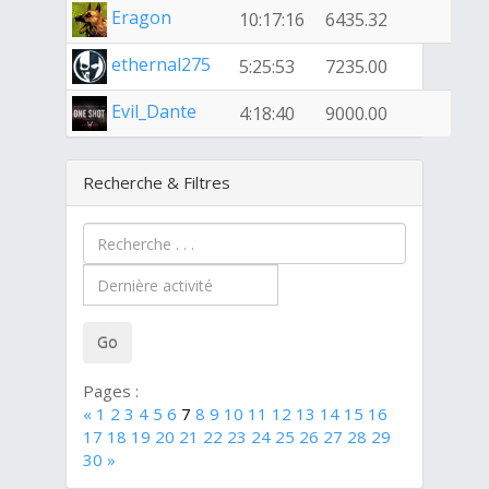
Eragon
10:17:16
6435.32
ethernal275
5:25:53
7235.00
Evil_Dante
4:18:40
9000.00
Recherche & Filtres
Pages :
«
1
2
3
4
5
6
7
8
9
10
11
12
13
14
15
16
17
18
19
20
21
22
23
24
25
26
27
28
29
30
»