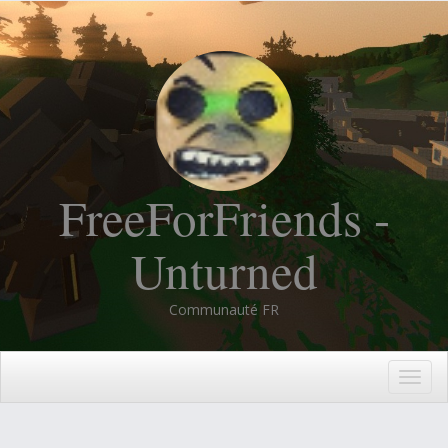
FreeForFriends -
Unturned
Communauté FR
Togg
navig