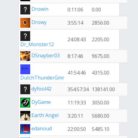
Drowin
0:11:06
0.00
Drowy
3:55:14
2856.00
24:08:43
2205.00
Dr_Monster12
DSnayber03
8:17:46
9675.00
41:54:46
4315.00
DutchThunderGmr
dyfool42
354:57:34
138141.00
DyGame
11:19:33
3050.00
Earth Angel
3:20:11
5680.00
edanoud
22:00:50
5485.10