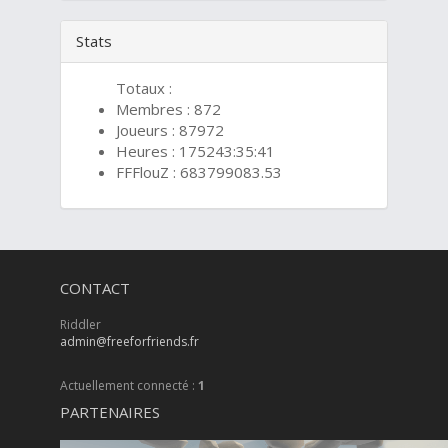
Stats
Totaux :
Membres : 872
Joueurs : 87972
Heures : 175243:35:41
FFFlouZ : 683799083.53
CONTACT
Riddler
admin@freeforfriends.fr
Actuellement connecté :
1
PARTENAIRES