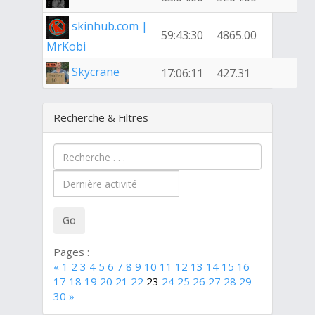
skinhub.com |
59:43:30
4865.00
MrKobi
Skycrane
17:06:11
427.31
Recherche & Filtres
Pages :
«
1
2
3
4
5
6
7
8
9
10
11
12
13
14
15
16
17
18
19
20
21
22
23
24
25
26
27
28
29
30
»