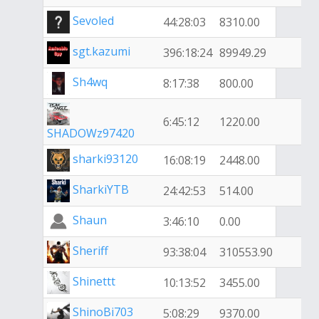
Sevoled
44:28:03
8310.00
sgt.kazumi
396:18:24
89949.29
Sh4wq
8:17:38
800.00
6:45:12
1220.00
SHADOWz97420
sharki93120
16:08:19
2448.00
SharkiYTB
24:42:53
514.00
Shaun
3:46:10
0.00
Sheriff
93:38:04
310553.90
Shinettt
10:13:52
3455.00
ShinoBi703
5:08:29
9370.00