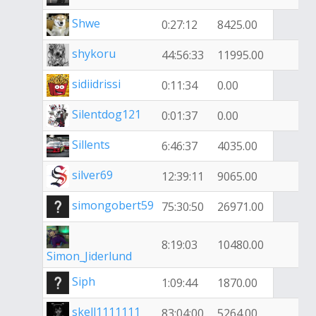
Shwe
0:27:12
8425.00
shykoru
44:56:33
11995.00
sidiidrissi
0:11:34
0.00
Silentdog121
0:01:37
0.00
Sillents
6:46:37
4035.00
silver69
12:39:11
9065.00
simongobert59
75:30:50
26971.00
8:19:03
10480.00
Simon_Jiderlund
Siph
1:09:44
1870.00
skell1111111
83:04:00
5264.00