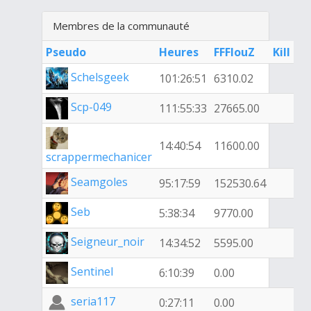
Membres de la communauté
Pseudo
Heures
FFFlouZ
Kill
Schelsgeek
101:26:51
6310.02
Scp-049
111:55:33
27665.00
14:40:54
11600.00
scrappermechanicer
Seamgoles
95:17:59
152530.64
Seb
5:38:34
9770.00
Seigneur_noir
14:34:52
5595.00
Sentinel
6:10:39
0.00
seria117
0:27:11
0.00