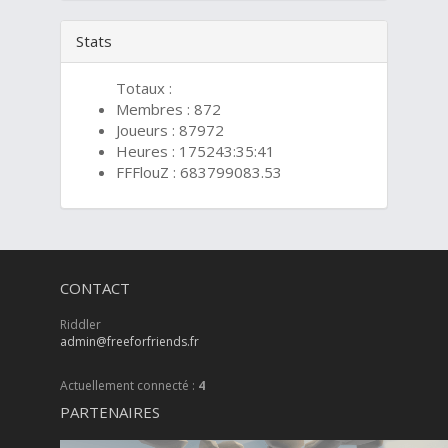
Stats
Totaux :
Membres : 872
Joueurs : 87972
Heures : 175243:35:41
FFFlouZ : 683799083.53
CONTACT
Riddler
admin@freeforfriends.fr
Actuellement connecté :
4
PARTENAIRES