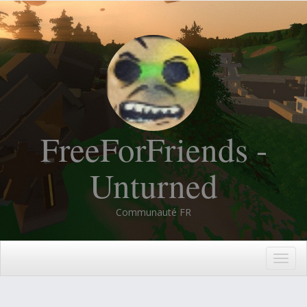
FreeForFriends -
Unturned
Communauté FR
Togg
navig