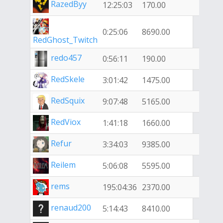
RazedByy
12:25:03
170.00
0:25:06
8690.00
RedGhost_Twitch
redo457
0:56:11
190.00
RedSkele
3:01:42
1475.00
RedSquix
9:07:48
5165.00
RedViox
1:41:18
1660.00
Refur
3:34:03
9385.00
Reilem
5:06:08
5595.00
rems
195:04:36
2370.00
renaud200
5:14:43
8410.00