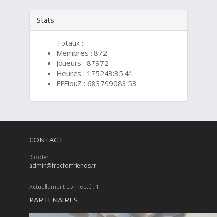
Stats
Totaux :
Membres : 872
Joueurs : 87972
Heures : 175243:35:41
FFFlouZ : 683799083.53
CONTACT
Riddler
admin@freeforfriends.fr
Actuellement connecté :
1
PARTENAIRES