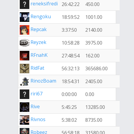
reneksifredi
26:42:22
450.00
Rengoku
18:59:52
1001.00
Repcak
3:37:50
2140.00
Reyzek
10:58:28
3975.00
RFnahK
27:48:54
162.00
RidFat
56:32:13
365686.00
RinozBoam
18:54:31
2405.00
riri67
0:00:00
0.00
Rive
5:45:25
13285.00
Rivnos
5:38:02
8735.00
Robeez
56:58:18
31580.00