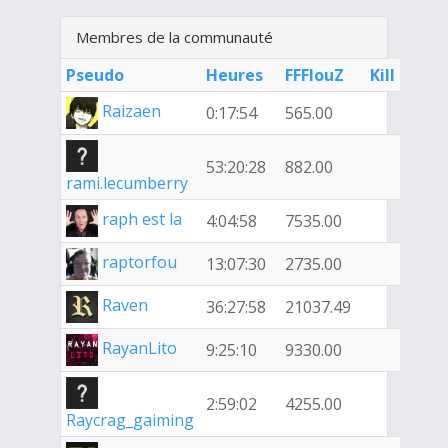
Membres de la communauté
Pseudo
Heures
FFFlouZ
Kill
Raizaen
0:17:54
565.00
53:20:28
882.00
rami.lecumberry
raph est la
4:04:58
7535.00
raptorfou
13:07:30
2735.00
Raven
36:27:58
21037.49
RayanLito
9:25:10
9330.00
2:59:02
4255.00
Raycrag_gaiming