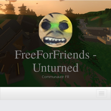
FreeForFriends -
Unturned
Communauté FR
Togg
navig