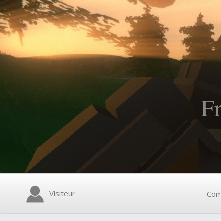
F
Visiteur
Com