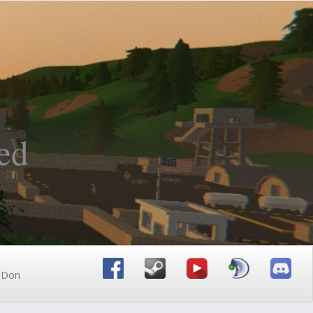
ed
n Don