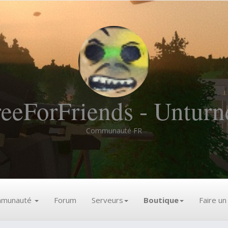
reeForFriends - Unturn
Communauté FR
munauté
Forum
Serveurs
Boutique
Faire u