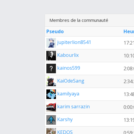
Membres de la communauté
Pseudo
Heu
jupiterlion8541
17:2
Kabourlix
10:1
kainos599
2:08
KaiOdeSang
2:34
kamilyaya
13:4
karim sarrazin
0:00
Karshy
13:1
KEDOS
0:59