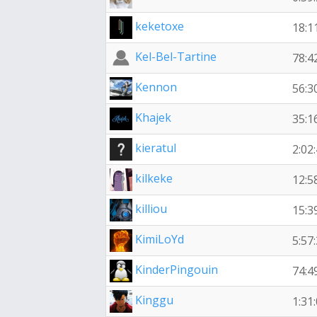
keketoxe
18:1
Kel-Bel-Tartine
78:4
Kennon
56:3
Khajek
35:1
kieratul
2:02
kilkeke
12:5
killiou
15:3
KimiLoYd
5:57
KinderPingouin
74:4
Kinggu
1:31