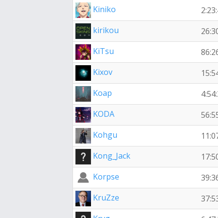
Kiniko
2:23
kirikou
26:3
KiTsu
86:2
Kixov
15:5
Koap
4:54
KODA
56:5
Kohgu
11:0
Kong_Jack
17:5
Korpse
39:3
KruZze
37:5