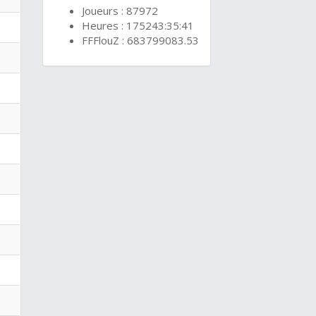
Joueurs : 87972
Heures : 175243:35:41
FFFlouZ : 683799083.53