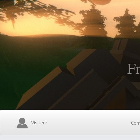
F
Visiteur
Com