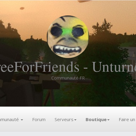
reeForFriends - Unturn
Communauté FR
munauté
Forum
Serveurs
Boutique
Faire u