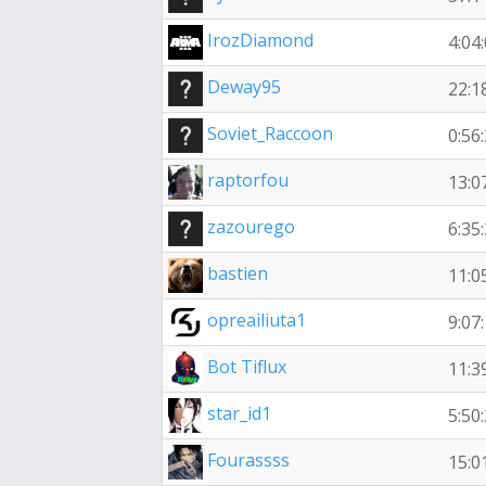
IrozDiamond
4:04
Deway95
22:1
Soviet_Raccoon
0:56
raptorfou
13:0
zazourego
6:35
bastien
11:0
opreailiuta1
9:07
Bot Tiflux
11:3
star_id1
5:50
Fourassss
15:0