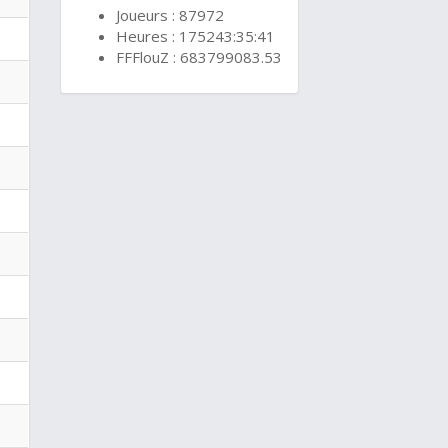
Joueurs : 87972
Heures : 175243:35:41
FFFlouZ : 683799083.53