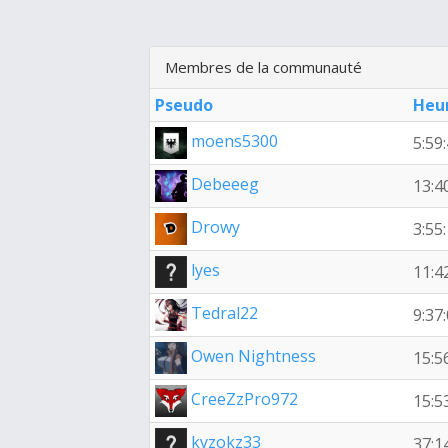
Membres de la communauté
Pseudo
Heu
moens5300
5:59
Debeeeg
13:4
Drowy
3:55
lyes
11:4
Tedral22
9:37
Owen Nightness
15:5
CreeZzPro972
15:5
kyzokz33
37:1