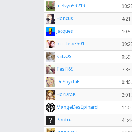
melvyn59219
98:2
Honcus
4:21
Jacques
10:5
nicolasx3601
39:2
KEDOS
0:59
Tesl165
7:33
Dr.SoychiE
0:46
HerDraK
2:01
MangeDesEpinard
11:0
Poutre
41:4