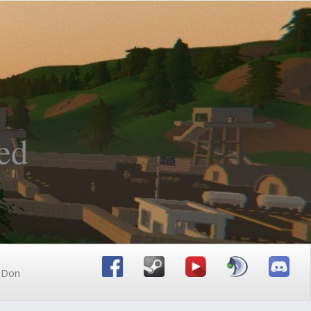
ed
n Don