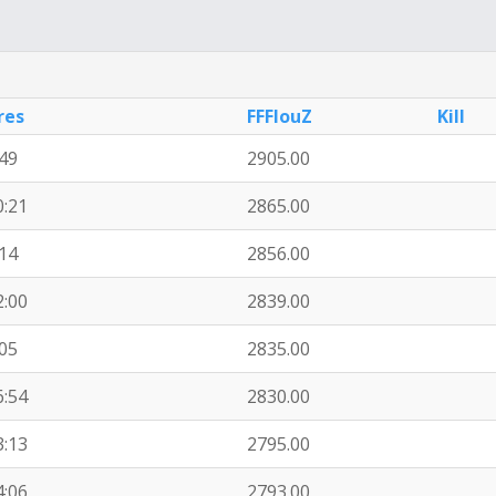
res
FFFlouZ
Kill
:49
2905.00
0:21
2865.00
:14
2856.00
2:00
2839.00
:05
2835.00
6:54
2830.00
3:13
2795.00
4:06
2793.00