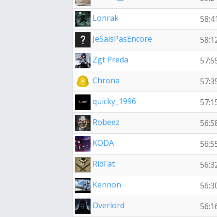
Lonrak
58:4
JeSaisPasEncore
58:1
Zgt Preda
57:5
Chrona
57:3
quicky_1996
57:1
Robeez
56:5
KODA
56:5
RidFat
56:3
Kennon
56:3
Overlord
56:1