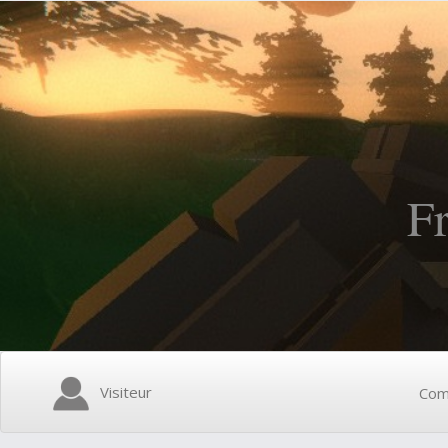
F
Visiteur
Com