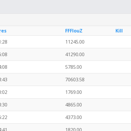
res
FFFlouZ
Kill
1:28
11245.00
6:08
41290.00
4:08
5785.00
3:43
70603.58
0:02
1769.00
3:30
4865.00
6:22
4373.00
4:41
1820.00