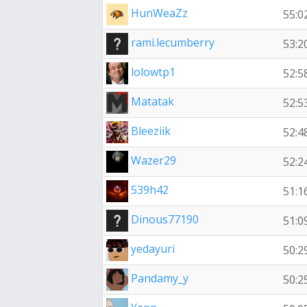
HunWeaZz
55:0
rami.lecumberry
53:2
lolowtp1
52:5
Matatak
52:5
Bleeziik
52:4
Wazer29
52:2
539h42
51:1
Dinous77190
51:0
yedayuri
50:2
Pandamy_y
50:2