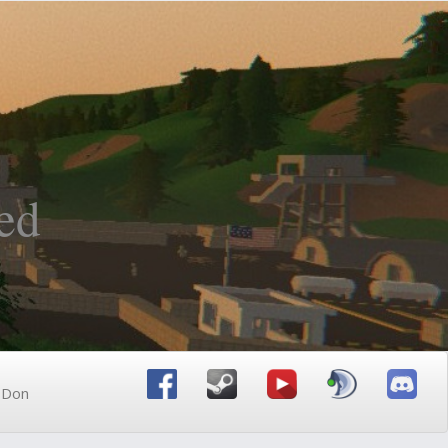
ed
n Don