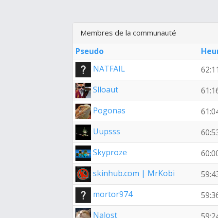
Membres de la communauté
Pseudo
Heu
NATFAIL
62:1
Slloaut
61:1
Pogonas
61:0
Uupsss
60:5
Skyproze
60:0
skinhub.com | MrKobi
59:4
mortor974
59:3
Nalost__
59:2