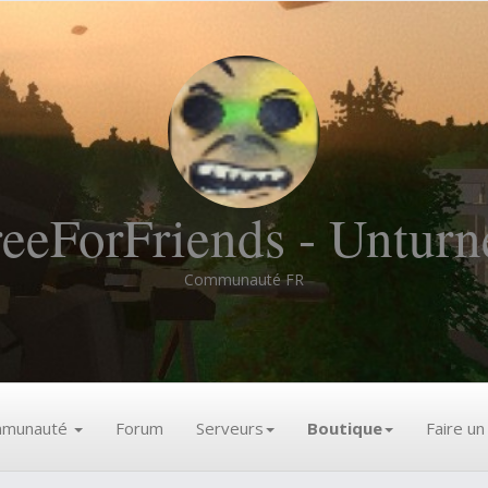
reeForFriends - Unturn
Communauté FR
munauté
Forum
Serveurs
Boutique
Faire u