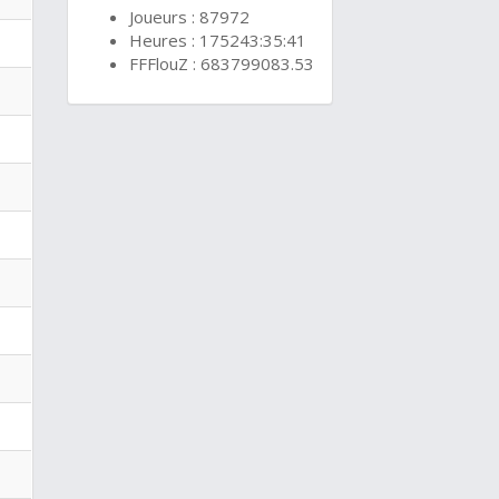
Joueurs : 87972
Heures : 175243:35:41
FFFlouZ : 683799083.53