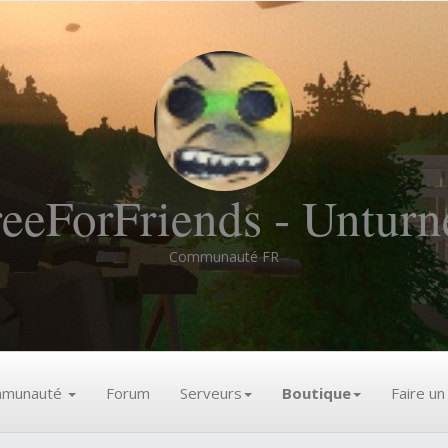
reeForFriends - Unturn
Communauté FR
munauté
Forum
Serveurs
Boutique
Faire u