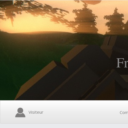
F
Visiteur
Com