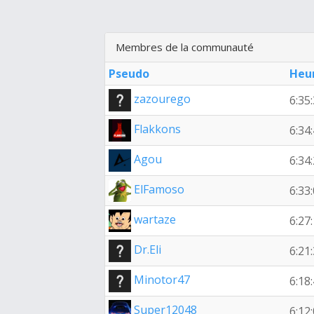
Membres de la communauté
Pseudo
Heu
zazourego
6:35
Flakkons
6:34
Agou
6:34
ElFamoso
6:33
wartaze
6:27
Dr.Eli
6:21
Minotor47
6:18
Super12048
6:12