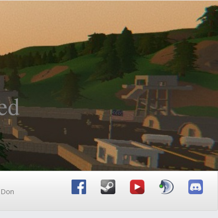
ed
n Don