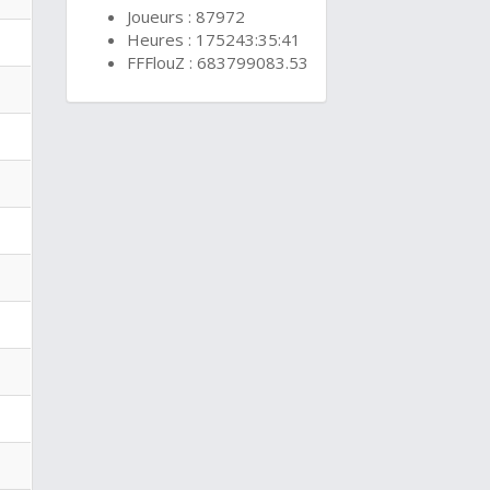
Joueurs : 87972
Heures : 175243:35:41
FFFlouZ : 683799083.53