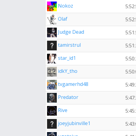
Nokoz
5:52
Olaf
5:52
Judge Dead
5:51
tamirstrul
5:51
star_id1
5:50
idkY_tho
5:50
tvgamerhd48
5:49
Predator
5:47
Rive
5:45
joeyjubinville1
5:43