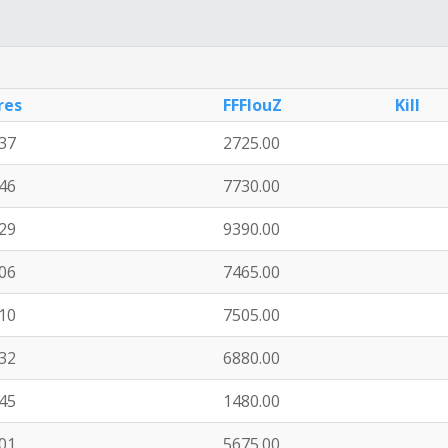
res
FFFlouZ
Kill
:37
2725.00
:46
7730.00
:29
9390.00
:06
7465.00
:10
7505.00
:32
6880.00
:45
1480.00
:01
5675.00