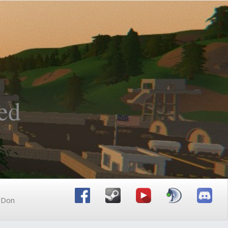
ed
n Don