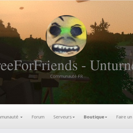
reeForFriends - Unturn
Communauté FR
munauté
Forum
Serveurs
Boutique
Faire u