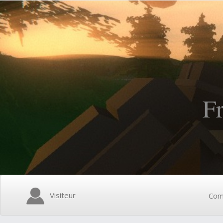
F
Visiteur
Com