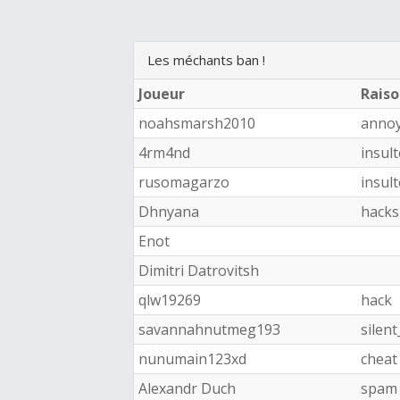
Les méchants ban !
Joueur
Rais
noahsmarsh2010
anno
4rm4nd
insul
rusomagarzo
insult
Dhnyana
hacks
Enot
Dimitri Datrovitsh
qlw19269
hack
savannahnutmeg193
silen
nunumain123xd
cheat
Alexandr Duch
spam