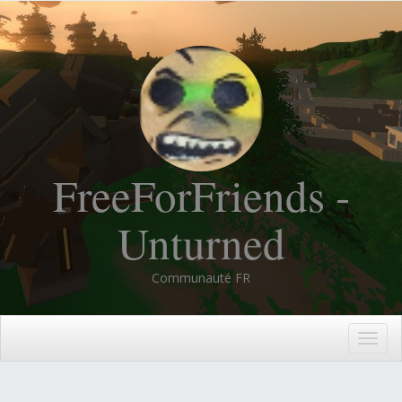
FreeForFriends -
Unturned
Communauté FR
Togg
navig