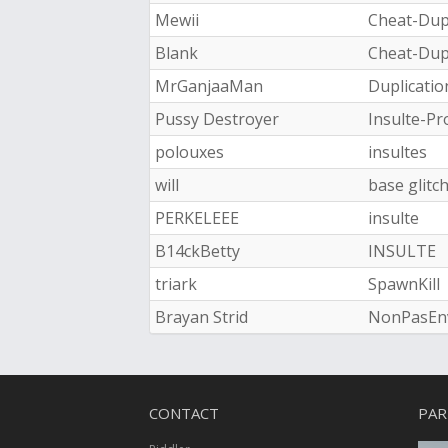
Mewii
Cheat-Dupl
Blank
Cheat-Dupl
MrGanjaaMan
Duplicatio
Pussy Destroyer
Insulte-Pr
polouxes
insultes
will
base glitc
PERKELEEE
insulte
B14ckBetty
INSULTE
triark
SpawnKill
Brayan Strid
NonPasEn
CONTACT
PAR