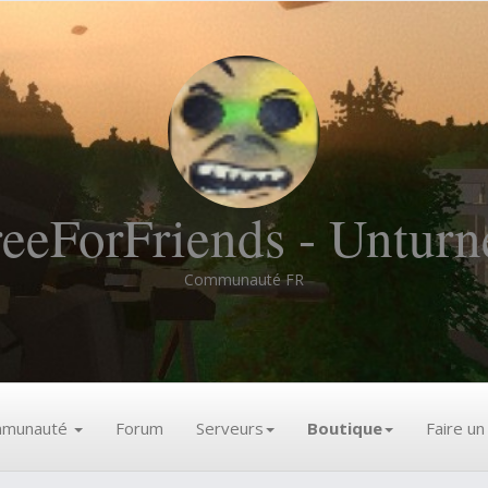
reeForFriends - Unturn
Communauté FR
munauté
Forum
Serveurs
Boutique
Faire u