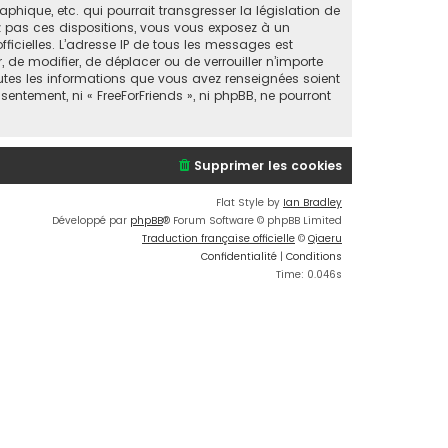
ique, etc. qui pourrait transgresser la législation de
ez pas ces dispositions, vous vous exposez à un
fficielles. L’adresse IP de tous les messages est
, de modifier, de déplacer ou de verrouiller n’importe
utes les informations que vous avez renseignées soient
entement, ni « FreeForFriends », ni phpBB, ne pourront
Supprimer les cookies
Flat Style by
Ian Bradley
Développé par
phpBB
® Forum Software © phpBB Limited
Traduction française officielle
©
Qiaeru
Confidentialité
|
Conditions
Time: 0.046s