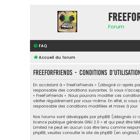
FreeFo
Forum
FAQ
Accueil du forum
FreeForFriends - Conditions d’utilisatio
En accédant à « FreeForFriends » (désigné ci-après par «
responsable des conditions suivantes. Si vous n’accept
« FreeForFriends ». Nous pouvons modifier ces conditi
vérifier régulièrement par vous-même. En effet, si vous
responsable des conditions modifiées et mises à jour.
Nos forums sont développés par phpBB (désignés ci-apr
licence publique générale GNU 2.0
» et qui peut être té
Limited ne peut en aucun cas être tenu comme respon
phpBB, veuillez consulter
le site de phpBB
(en anglais).