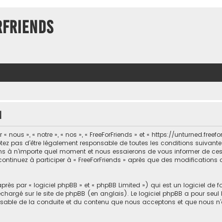
rFriends
n
 nous », « notre », « nos », « FreeForFriends » et « https://unturned.freef
ez pas d’être légalement responsable de toutes les conditions suivantes, 
ons à n’importe quel moment et nous essaierons de vous informer de ce
 continuez à participer à « FreeForFriends » après que des modifications 
ès par « logiciel phpBB » et « phpBB Limited ») qui est un logiciel de 
léchargé sur
le site de phpBB
(en anglais). Le logiciel phpBB a pour seul b
sable de la conduite et du contenu que nous acceptons et que nous n’