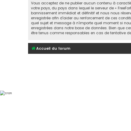
Vous acceptez de ne publier aucun contenu à caractère 
votre pays, du pays dans lequel le serveur de « FreeFor
bannissement immédiat et définitif et nous nous réservons
enregistrée afin d’aider au renforcement de ces conditio
quel sujet et message à n’importe quel moment si nous
enregistrées dans notre base de données. Bien que ces 
être tenus comme responsables en cas de tentative d
Accueil du forum