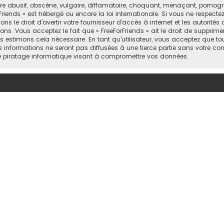
abusif, obscène, vulgaire, diffamatoire, choquant, menaçant, pornograph
Friends » est hébergé ou encore la loi internationale. Si vous ne respect
 le droit d’avertir votre fournisseur d’accès à internet et les autorités o
ns. Vous acceptez le fait que « FreeForFriends » ait le droit de supprimer
 estimons cela nécessaire. En tant qu’utilisateur, vous acceptez que to
informations ne seront pas diffusées à une tierce partie sans votre cons
e piratage informatique visant à compromettre vos données.