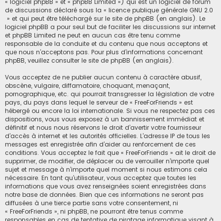
« logiciel phpBB » et « phpBB Limited ») qui est un logiciel de forum
de discussions déclaré sous la «
licence publique générale GNU 2.0
» et qui peut être téléchargé sur
le site de phpBB
(en anglais). Le
logiciel phpBB a pour seul but de faciliter les discussions sur internet
et phpBB Limited ne peut en aucun cas être tenu comme
responsable de la conduite et du contenu que nous acceptons et
que nous n’acceptons pas. Pour plus d’informations concernant
phpBB, veuillez consulter
le site de phpBB
(en anglais).
Vous acceptez de ne publier aucun contenu à caractère abusif,
obscène, vulgaire, diffamatoire, choquant, menaçant,
pornographique, etc. qui pourrait transgresser la législation de votre
pays, du pays dans lequel le serveur de « FreeForFriends » est
hébergé ou encore la loi internationale. Si vous ne respectez pas ces
dispositions, vous vous exposez à un bannissement immédiat et
définitif et nous nous réservons le droit d’avertir votre fournisseur
d’accès à internet et les autorités officielles. L’adresse IP de tous les
messages est enregistrée afin d’aider au renforcement de ces
conditions. Vous acceptez le fait que « FreeForFriends » ait le droit de
supprimer, de modifier, de déplacer ou de verrouiller n’importe quel
sujet et message à n’importe quel moment si nous estimons cela
nécessaire. En tant qu’utilisateur, vous acceptez que toutes les
informations que vous avez renseignées soient enregistrées dans
notre base de données. Bien que ces informations ne seront pas
diffusées à une tierce partie sans votre consentement, ni
« FreeForFriends », ni phpBB, ne pourront être tenus comme
responsables en cas de tentative de piratage informatique visant à