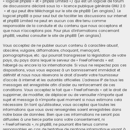
« logiciel phpBB » et « phpBB Limited ») qui est un logiciel de forum
de discussions déclaré sous la «
licence publique générale GNU 2.0
» et qui peut être téléchargé sur
le site de phpBB
(en anglais). Le
logiciel phpBB a pour seul but de faciliter les discussions sur internet
et phpBB Limited ne peut en aucun cas être tenu comme
responsable de la conduite et du contenu que nous acceptons et
que nous n’acceptons pas. Pour plus d’informations concernant
phpBB, veuillez consulter
le site de phpBB
(en anglais).
Vous acceptez de ne publier aucun contenu à caractère abusif,
obscène, vulgaire, diffamatoire, choquant, menaçant,
pornographique, etc. qui pourrait transgresser la législation de votre
pays, du pays dans lequel le serveur de « FreeForFriends » est
hébergé ou encore la loi internationale. Si vous ne respectez pas ces
dispositions, vous vous exposez à un bannissement immédiat et
définitif et nous nous réservons le droit d’avertir votre fournisseur
d’accès à internet et les autorités officielles. L’adresse IP de tous les
messages est enregistrée afin d’aider au renforcement de ces
conditions. Vous acceptez le fait que « FreeForFriends » ait le droit de
supprimer, de modifier, de déplacer ou de verrouiller n’importe quel
sujet et message à n’importe quel moment si nous estimons cela
nécessaire. En tant qu’utilisateur, vous acceptez que toutes les
informations que vous avez renseignées soient enregistrées dans
notre base de données. Bien que ces informations ne seront pas
diffusées à une tierce partie sans votre consentement, ni
« FreeForFriends », ni phpBB, ne pourront être tenus comme
responsables en cas de tentative de piratage informatique visant à