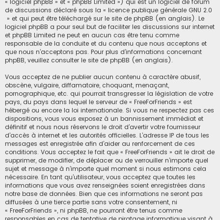
« logiciel phpBB » et « phpBB Limited ») qui est un logiciel de forum
de discussions déclaré sous la «
licence publique générale GNU 2.0
» et qui peut être téléchargé sur
le site de phpBB
(en anglais). Le
logiciel phpBB a pour seul but de faciliter les discussions sur internet
et phpBB Limited ne peut en aucun cas être tenu comme
responsable de la conduite et du contenu que nous acceptons et
que nous n’acceptons pas. Pour plus d’informations concernant
phpBB, veuillez consulter
le site de phpBB
(en anglais).
Vous acceptez de ne publier aucun contenu à caractère abusif,
obscène, vulgaire, diffamatoire, choquant, menaçant,
pornographique, etc. qui pourrait transgresser la législation de votre
pays, du pays dans lequel le serveur de « FreeForFriends » est
hébergé ou encore la loi internationale. Si vous ne respectez pas ces
dispositions, vous vous exposez à un bannissement immédiat et
définitif et nous nous réservons le droit d’avertir votre fournisseur
d’accès à internet et les autorités officielles. L’adresse IP de tous les
messages est enregistrée afin d’aider au renforcement de ces
conditions. Vous acceptez le fait que « FreeForFriends » ait le droit de
supprimer, de modifier, de déplacer ou de verrouiller n’importe quel
sujet et message à n’importe quel moment si nous estimons cela
nécessaire. En tant qu’utilisateur, vous acceptez que toutes les
informations que vous avez renseignées soient enregistrées dans
notre base de données. Bien que ces informations ne seront pas
diffusées à une tierce partie sans votre consentement, ni
« FreeForFriends », ni phpBB, ne pourront être tenus comme
responsables en cas de tentative de piratage informatique visant à