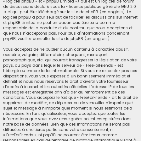
« logiciel phpBB » et « phpBB Limited ») qui est un logiciel de forum
de discussions déclaré sous la «
licence publique générale GNU 2.0
» et qui peut être téléchargé sur
le site de phpBB
(en anglais). Le
logiciel phpBB a pour seul but de faciliter les discussions sur internet
et phpBB Limited ne peut en aucun cas être tenu comme
responsable de la conduite et du contenu que nous acceptons et
que nous n’acceptons pas. Pour plus d’informations concernant
phpBB, veuillez consulter
le site de phpBB
(en anglais).
Vous acceptez de ne publier aucun contenu à caractère abusif,
obscène, vulgaire, diffamatoire, choquant, menaçant,
pornographique, etc. qui pourrait transgresser la législation de votre
pays, du pays dans lequel le serveur de « FreeForFriends » est
hébergé ou encore la loi internationale. Si vous ne respectez pas ces
dispositions, vous vous exposez à un bannissement immédiat et
définitif et nous nous réservons le droit d’avertir votre fournisseur
d’accès à internet et les autorités officielles. L’adresse IP de tous les
messages est enregistrée afin d’aider au renforcement de ces
conditions. Vous acceptez le fait que « FreeForFriends » ait le droit de
supprimer, de modifier, de déplacer ou de verrouiller n’importe quel
sujet et message à n’importe quel moment si nous estimons cela
nécessaire. En tant qu’utilisateur, vous acceptez que toutes les
informations que vous avez renseignées soient enregistrées dans
notre base de données. Bien que ces informations ne seront pas
diffusées à une tierce partie sans votre consentement, ni
« FreeForFriends », ni phpBB, ne pourront être tenus comme
responsables en cas de tentative de piratage informatique visant à