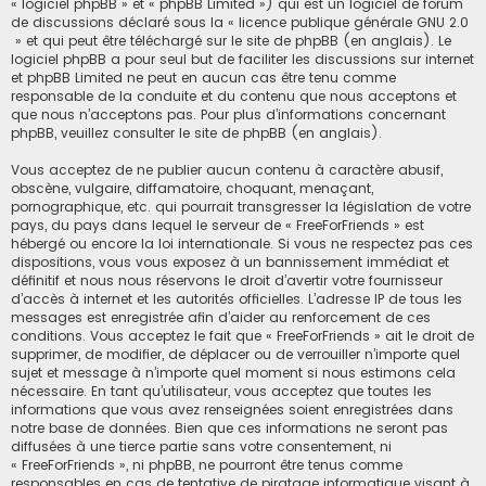
« logiciel phpBB » et « phpBB Limited ») qui est un logiciel de forum
de discussions déclaré sous la «
licence publique générale GNU 2.0
» et qui peut être téléchargé sur
le site de phpBB
(en anglais). Le
logiciel phpBB a pour seul but de faciliter les discussions sur internet
et phpBB Limited ne peut en aucun cas être tenu comme
responsable de la conduite et du contenu que nous acceptons et
que nous n’acceptons pas. Pour plus d’informations concernant
phpBB, veuillez consulter
le site de phpBB
(en anglais).
Vous acceptez de ne publier aucun contenu à caractère abusif,
obscène, vulgaire, diffamatoire, choquant, menaçant,
pornographique, etc. qui pourrait transgresser la législation de votre
pays, du pays dans lequel le serveur de « FreeForFriends » est
hébergé ou encore la loi internationale. Si vous ne respectez pas ces
dispositions, vous vous exposez à un bannissement immédiat et
définitif et nous nous réservons le droit d’avertir votre fournisseur
d’accès à internet et les autorités officielles. L’adresse IP de tous les
messages est enregistrée afin d’aider au renforcement de ces
conditions. Vous acceptez le fait que « FreeForFriends » ait le droit de
supprimer, de modifier, de déplacer ou de verrouiller n’importe quel
sujet et message à n’importe quel moment si nous estimons cela
nécessaire. En tant qu’utilisateur, vous acceptez que toutes les
informations que vous avez renseignées soient enregistrées dans
notre base de données. Bien que ces informations ne seront pas
diffusées à une tierce partie sans votre consentement, ni
« FreeForFriends », ni phpBB, ne pourront être tenus comme
responsables en cas de tentative de piratage informatique visant à