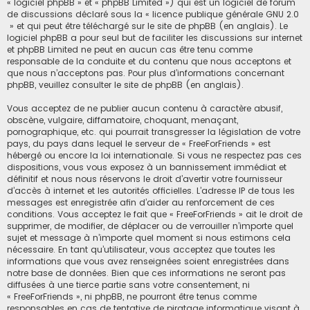
« logiciel phpBB » et « phpBB Limited ») qui est un logiciel de forum
de discussions déclaré sous la «
licence publique générale GNU 2.0
» et qui peut être téléchargé sur
le site de phpBB
(en anglais). Le
logiciel phpBB a pour seul but de faciliter les discussions sur internet
et phpBB Limited ne peut en aucun cas être tenu comme
responsable de la conduite et du contenu que nous acceptons et
que nous n’acceptons pas. Pour plus d’informations concernant
phpBB, veuillez consulter
le site de phpBB
(en anglais).
Vous acceptez de ne publier aucun contenu à caractère abusif,
obscène, vulgaire, diffamatoire, choquant, menaçant,
pornographique, etc. qui pourrait transgresser la législation de votre
pays, du pays dans lequel le serveur de « FreeForFriends » est
hébergé ou encore la loi internationale. Si vous ne respectez pas ces
dispositions, vous vous exposez à un bannissement immédiat et
définitif et nous nous réservons le droit d’avertir votre fournisseur
d’accès à internet et les autorités officielles. L’adresse IP de tous les
messages est enregistrée afin d’aider au renforcement de ces
conditions. Vous acceptez le fait que « FreeForFriends » ait le droit de
supprimer, de modifier, de déplacer ou de verrouiller n’importe quel
sujet et message à n’importe quel moment si nous estimons cela
nécessaire. En tant qu’utilisateur, vous acceptez que toutes les
informations que vous avez renseignées soient enregistrées dans
notre base de données. Bien que ces informations ne seront pas
diffusées à une tierce partie sans votre consentement, ni
« FreeForFriends », ni phpBB, ne pourront être tenus comme
responsables en cas de tentative de piratage informatique visant à