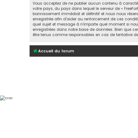
Vous acceptez de ne publier aucun contenu à caractère 
votre pays, du pays dans lequel le serveur de « FreeFor
bannissement immédiat et définitif et nous nous réservons
enregistrée afin d’aider au renforcement de ces conditio
quel sujet et message à n’importe quel moment si nous
enregistrées dans notre base de données. Bien que ces 
être tenus comme responsables en cas de tentative d
Accueil du forum