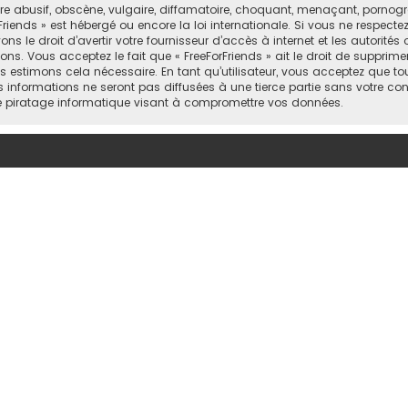
abusif, obscène, vulgaire, diffamatoire, choquant, menaçant, pornograph
Friends » est hébergé ou encore la loi internationale. Si vous ne respect
 le droit d’avertir votre fournisseur d’accès à internet et les autorités o
ns. Vous acceptez le fait que « FreeForFriends » ait le droit de supprimer
 estimons cela nécessaire. En tant qu’utilisateur, vous acceptez que to
informations ne seront pas diffusées à une tierce partie sans votre cons
e piratage informatique visant à compromettre vos données.