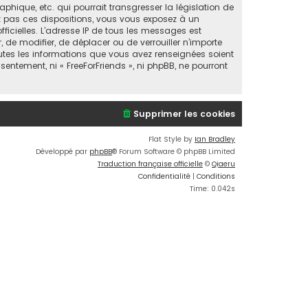
ique, etc. qui pourrait transgresser la législation de
ez pas ces dispositions, vous vous exposez à un
fficielles. L’adresse IP de tous les messages est
, de modifier, de déplacer ou de verrouiller n’importe
utes les informations que vous avez renseignées soient
entement, ni « FreeForFriends », ni phpBB, ne pourront
Supprimer les cookies
Flat Style by
Ian Bradley
Développé par
phpBB
® Forum Software © phpBB Limited
Traduction française officielle
©
Qiaeru
Confidentialité
|
Conditions
Time: 0.042s