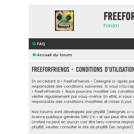
FreeFo
Forum
FAQ
Accueil du forum
FreeForFriends - Conditions d’utilisatio
En accédant à « FreeForFriends » (désigné ci-après par «
responsable des conditions suivantes. Si vous n’accept
« FreeForFriends ». Nous pouvons modifier ces conditi
vérifier régulièrement par vous-même. En effet, si vous
responsable des conditions modifiées et mises à jour.
Nos forums sont développés par phpBB (désignés ci-apr
licence publique générale GNU 2.0
» et qui peut être té
Limited ne peut en aucun cas être tenu comme respon
phpBB, veuillez consulter
le site de phpBB
(en anglais).