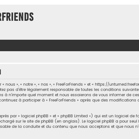
rFriends
n
 nous », « notre », « nos », « FreeForFriends » et « https://unturned.freef
ez pas d’être légalement responsable de toutes les conditions suivantes, 
ons à n’importe quel moment et nous essaierons de vous informer de ce
 continuez à participer à « FreeForFriends » après que des modifications 
ès par « logiciel phpBB » et « phpBB Limited ») qui est un logiciel de 
léchargé sur
le site de phpBB
(en anglais). Le logiciel phpBB a pour seul b
sable de la conduite et du contenu que nous acceptons et que nous n’