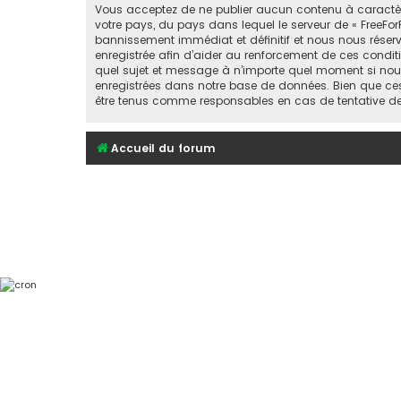
Vous acceptez de ne publier aucun contenu à caractère 
votre pays, du pays dans lequel le serveur de « FreeFor
bannissement immédiat et définitif et nous nous réservons
enregistrée afin d’aider au renforcement de ces conditio
quel sujet et message à n’importe quel moment si nous
enregistrées dans notre base de données. Bien que ces 
être tenus comme responsables en cas de tentative d
Accueil du forum