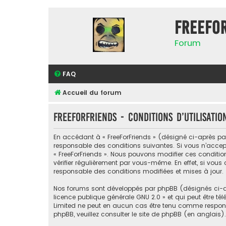
FreeFo
Forum
FAQ
Accueil du forum
FreeForFriends - Conditions d’utilisatio
En accédant à « FreeForFriends » (désigné ci-après par «
responsable des conditions suivantes. Si vous n’accept
« FreeForFriends ». Nous pouvons modifier ces conditi
vérifier régulièrement par vous-même. En effet, si vous
responsable des conditions modifiées et mises à jour.
Nos forums sont développés par phpBB (désignés ci-apr
licence publique générale GNU 2.0
» et qui peut être té
Limited ne peut en aucun cas être tenu comme respon
phpBB, veuillez consulter
le site de phpBB
(en anglais).