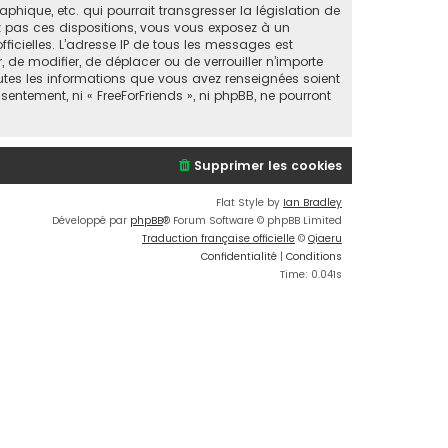
ique, etc. qui pourrait transgresser la législation de
ez pas ces dispositions, vous vous exposez à un
fficielles. L’adresse IP de tous les messages est
, de modifier, de déplacer ou de verrouiller n’importe
utes les informations que vous avez renseignées soient
entement, ni « FreeForFriends », ni phpBB, ne pourront
Supprimer les cookies
Flat Style by
Ian Bradley
Développé par
phpBB
® Forum Software © phpBB Limited
Traduction française officielle
©
Qiaeru
Confidentialité
|
Conditions
Time: 0.041s