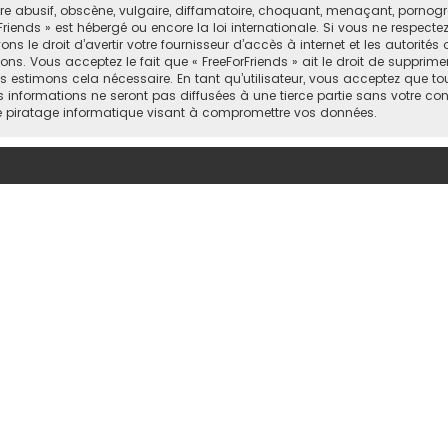
abusif, obscène, vulgaire, diffamatoire, choquant, menaçant, pornograph
Friends » est hébergé ou encore la loi internationale. Si vous ne respect
 le droit d’avertir votre fournisseur d’accès à internet et les autorités o
ns. Vous acceptez le fait que « FreeForFriends » ait le droit de supprimer
 estimons cela nécessaire. En tant qu’utilisateur, vous acceptez que to
informations ne seront pas diffusées à une tierce partie sans votre cons
e piratage informatique visant à compromettre vos données.