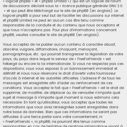
« logiciel phpBB » et « phpBB Limited ») qui est un logiciel de forum
de discussions déclaré sous la «
licence publique générale GNU 2.0
» et qui peut être téléchargé sur
le site de phpBB
(en anglais). Le
logiciel phpBB a pour seul but de faciliter les discussions sur internet
et phpBB Limited ne peut en aucun cas être tenu comme
responsable de la conduite et du contenu que nous acceptons et
que nous n’acceptons pas. Pour plus d’informations concernant
phpBB, veuillez consulter
le site de phpBB
(en anglais).
Vous acceptez de ne publier aucun contenu à caractère abusif,
obscène, vulgaire, diffamatoire, choquant, menaçant,
pornographique, etc. qui pourrait transgresser la législation de votre
pays, du pays dans lequel le serveur de « FreeForFriends » est
hébergé ou encore la loi internationale. Si vous ne respectez pas ces
dispositions, vous vous exposez à un bannissement immédiat et
définitif et nous nous réservons le droit d’avertir votre fournisseur
d’accès à internet et les autorités officielles. L’adresse IP de tous les
messages est enregistrée afin d’aider au renforcement de ces
conditions. Vous acceptez le fait que « FreeForFriends » ait le droit de
supprimer, de modifier, de déplacer ou de verrouiller n’importe quel
sujet et message à n’importe quel moment si nous estimons cela
nécessaire. En tant qu’utilisateur, vous acceptez que toutes les
informations que vous avez renseignées soient enregistrées dans
notre base de données. Bien que ces informations ne seront pas
diffusées à une tierce partie sans votre consentement, ni
« FreeForFriends », ni phpBB, ne pourront être tenus comme
responsables en cas de tentative de piratage informatique visant à