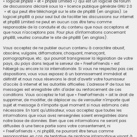
« logiciel phpBB » et « phpBB Limited ») qui est un logiciel de forum
de discussions déclaré sous la «
licence publique générale GNU 2.0
» et qui peut être téléchargé sur
le site de phpBB
(en anglais). Le
logiciel phpBB a pour seul but de faciliter les discussions sur internet
et phpBB Limited ne peut en aucun cas être tenu comme
responsable de la conduite et du contenu que nous acceptons et
que nous n’acceptons pas. Pour plus d’informations concernant
phpBB, veuillez consulter
le site de phpBB
(en anglais).
Vous acceptez de ne publier aucun contenu à caractère abusif,
obscène, vulgaire, diffamatoire, choquant, menaçant,
pornographique, etc. qui pourrait transgresser la législation de votre
pays, du pays dans lequel le serveur de « FreeForFriends » est
hébergé ou encore la loi internationale. Si vous ne respectez pas ces
dispositions, vous vous exposez à un bannissement immédiat et
définitif et nous nous réservons le droit d’avertir votre fournisseur
d’accès à internet et les autorités officielles. L’adresse IP de tous les
messages est enregistrée afin d’aider au renforcement de ces
conditions. Vous acceptez le fait que « FreeForFriends » ait le droit de
supprimer, de modifier, de déplacer ou de verrouiller n’importe quel
sujet et message à n’importe quel moment si nous estimons cela
nécessaire. En tant qu’utilisateur, vous acceptez que toutes les
informations que vous avez renseignées soient enregistrées dans
notre base de données. Bien que ces informations ne seront pas
diffusées à une tierce partie sans votre consentement, ni
« FreeForFriends », ni phpBB, ne pourront être tenus comme
responsables en cas de tentative de piratage informatique visant à