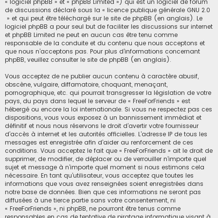
« logiciel phpBB » et « phpBB Limited ») qui est un logiciel de forum
de discussions déclaré sous la «
licence publique générale GNU 2.0
» et qui peut être téléchargé sur
le site de phpBB
(en anglais). Le
logiciel phpBB a pour seul but de faciliter les discussions sur internet
et phpBB Limited ne peut en aucun cas être tenu comme
responsable de la conduite et du contenu que nous acceptons et
que nous n’acceptons pas. Pour plus d’informations concernant
phpBB, veuillez consulter
le site de phpBB
(en anglais).
Vous acceptez de ne publier aucun contenu à caractère abusif,
obscène, vulgaire, diffamatoire, choquant, menaçant,
pornographique, etc. qui pourrait transgresser la législation de votre
pays, du pays dans lequel le serveur de « FreeForFriends » est
hébergé ou encore la loi internationale. Si vous ne respectez pas ces
dispositions, vous vous exposez à un bannissement immédiat et
définitif et nous nous réservons le droit d’avertir votre fournisseur
d’accès à internet et les autorités officielles. L’adresse IP de tous les
messages est enregistrée afin d’aider au renforcement de ces
conditions. Vous acceptez le fait que « FreeForFriends » ait le droit de
supprimer, de modifier, de déplacer ou de verrouiller n’importe quel
sujet et message à n’importe quel moment si nous estimons cela
nécessaire. En tant qu’utilisateur, vous acceptez que toutes les
informations que vous avez renseignées soient enregistrées dans
notre base de données. Bien que ces informations ne seront pas
diffusées à une tierce partie sans votre consentement, ni
« FreeForFriends », ni phpBB, ne pourront être tenus comme
responsables en cas de tentative de piratage informatique visant à