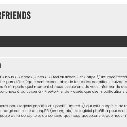
rFriends
n
 nous », « notre », « nos », « FreeForFriends » et « https://unturned.freef
ez pas d’être légalement responsable de toutes les conditions suivantes, 
ons à n’importe quel moment et nous essaierons de vous informer de ce
 continuez à participer à « FreeForFriends » après que des modifications 
ès par « logiciel phpBB » et « phpBB Limited ») qui est un logiciel de 
léchargé sur
le site de phpBB
(en anglais). Le logiciel phpBB a pour seul b
sable de la conduite et du contenu que nous acceptons et que nous n’