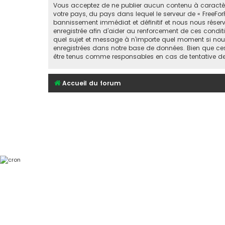
Vous acceptez de ne publier aucun contenu à caractère 
votre pays, du pays dans lequel le serveur de « FreeFor
bannissement immédiat et définitif et nous nous réservons
enregistrée afin d’aider au renforcement de ces conditio
quel sujet et message à n’importe quel moment si nous
enregistrées dans notre base de données. Bien que ces 
être tenus comme responsables en cas de tentative d
Accueil du forum