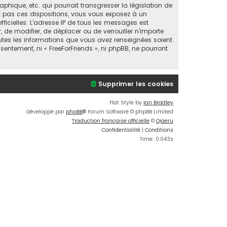
ique, etc. qui pourrait transgresser la législation de
ez pas ces dispositions, vous vous exposez à un
fficielles. L’adresse IP de tous les messages est
, de modifier, de déplacer ou de verrouiller n’importe
utes les informations que vous avez renseignées soient
entement, ni « FreeForFriends », ni phpBB, ne pourront
Supprimer les cookies
Flat Style by
Ian Bradley
Développé par
phpBB
® Forum Software © phpBB Limited
Traduction française officielle
©
Qiaeru
Confidentialité
|
Conditions
Time: 0.043s