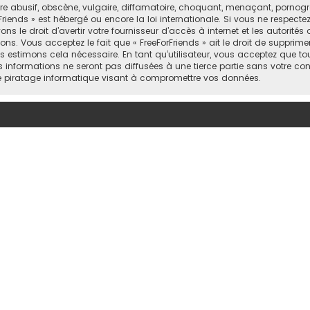
abusif, obscène, vulgaire, diffamatoire, choquant, menaçant, pornograph
Friends » est hébergé ou encore la loi internationale. Si vous ne respect
 le droit d’avertir votre fournisseur d’accès à internet et les autorités o
ns. Vous acceptez le fait que « FreeForFriends » ait le droit de supprimer
 estimons cela nécessaire. En tant qu’utilisateur, vous acceptez que to
informations ne seront pas diffusées à une tierce partie sans votre cons
e piratage informatique visant à compromettre vos données.