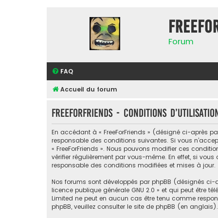
FreeFo
Forum
FAQ
Accueil du forum
FreeForFriends - Conditions d’utilisatio
En accédant à « FreeForFriends » (désigné ci-après par «
responsable des conditions suivantes. Si vous n’accept
« FreeForFriends ». Nous pouvons modifier ces conditi
vérifier régulièrement par vous-même. En effet, si vous
responsable des conditions modifiées et mises à jour.
Nos forums sont développés par phpBB (désignés ci-apr
licence publique générale GNU 2.0
» et qui peut être té
Limited ne peut en aucun cas être tenu comme respon
phpBB, veuillez consulter
le site de phpBB
(en anglais).