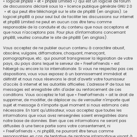
« logiciel phpBB » et « phpBB Limited ») qui est un logiciel de forum
de discussions déclaré sous la «
licence publique générale GNU 2.0
» et qui peut être téléchargé sur
le site de phpBB
(en anglais). Le
logiciel phpBB a pour seul but de faciliter les discussions sur internet
et phpBB Limited ne peut en aucun cas être tenu comme
responsable de la conduite et du contenu que nous acceptons et
que nous n’acceptons pas. Pour plus d’informations concernant
phpBB, veuillez consulter
le site de phpBB
(en anglais).
Vous acceptez de ne publier aucun contenu à caractère abusif,
obscène, vulgaire, diffamatoire, choquant, menaçant,
pornographique, etc. qui pourrait transgresser la législation de votre
pays, du pays dans lequel le serveur de « FreeForFriends » est
hébergé ou encore la loi internationale. Si vous ne respectez pas ces
dispositions, vous vous exposez à un bannissement immédiat et
définitif et nous nous réservons le droit d’avertir votre fournisseur
d’accès à internet et les autorités officielles. L’adresse IP de tous les
messages est enregistrée afin d’aider au renforcement de ces
conditions. Vous acceptez le fait que « FreeForFriends » ait le droit de
supprimer, de modifier, de déplacer ou de verrouiller n’importe quel
sujet et message à n’importe quel moment si nous estimons cela
nécessaire. En tant qu’utilisateur, vous acceptez que toutes les
informations que vous avez renseignées soient enregistrées dans
notre base de données. Bien que ces informations ne seront pas
diffusées à une tierce partie sans votre consentement, ni
« FreeForFriends », ni phpBB, ne pourront être tenus comme
responsables en cas de tentative de piratage informatique visant à