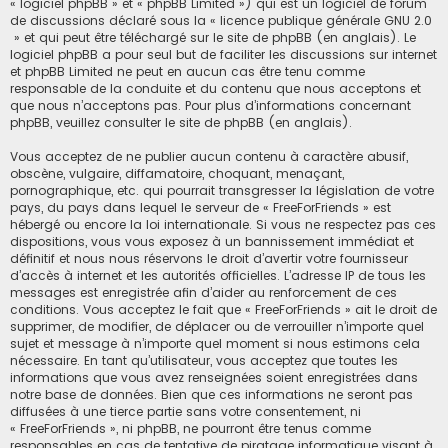
« logiciel phpBB » et « phpBB Limited ») qui est un logiciel de forum
de discussions déclaré sous la «
licence publique générale GNU 2.0
» et qui peut être téléchargé sur
le site de phpBB
(en anglais). Le
logiciel phpBB a pour seul but de faciliter les discussions sur internet
et phpBB Limited ne peut en aucun cas être tenu comme
responsable de la conduite et du contenu que nous acceptons et
que nous n’acceptons pas. Pour plus d’informations concernant
phpBB, veuillez consulter
le site de phpBB
(en anglais).
Vous acceptez de ne publier aucun contenu à caractère abusif,
obscène, vulgaire, diffamatoire, choquant, menaçant,
pornographique, etc. qui pourrait transgresser la législation de votre
pays, du pays dans lequel le serveur de « FreeForFriends » est
hébergé ou encore la loi internationale. Si vous ne respectez pas ces
dispositions, vous vous exposez à un bannissement immédiat et
définitif et nous nous réservons le droit d’avertir votre fournisseur
d’accès à internet et les autorités officielles. L’adresse IP de tous les
messages est enregistrée afin d’aider au renforcement de ces
conditions. Vous acceptez le fait que « FreeForFriends » ait le droit de
supprimer, de modifier, de déplacer ou de verrouiller n’importe quel
sujet et message à n’importe quel moment si nous estimons cela
nécessaire. En tant qu’utilisateur, vous acceptez que toutes les
informations que vous avez renseignées soient enregistrées dans
notre base de données. Bien que ces informations ne seront pas
diffusées à une tierce partie sans votre consentement, ni
« FreeForFriends », ni phpBB, ne pourront être tenus comme
responsables en cas de tentative de piratage informatique visant à