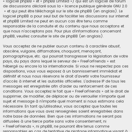
« logiciel phpBB » et « phpBB Limited ») qui est un logiciel de forum
de discussions déclaré sous la «
licence publique générale GNU 2.0
» et qui peut être téléchargé sur
le site de phpBB
(en anglais). Le
logiciel phpBB a pour seul but de faciliter les discussions sur internet
et phpBB Limited ne peut en aucun cas être tenu comme
responsable de la conduite et du contenu que nous acceptons et
que nous n’acceptons pas. Pour plus d’informations concernant
phpBB, veuillez consulter
le site de phpBB
(en anglais).
Vous acceptez de ne publier aucun contenu à caractère abusif,
obscène, vulgaire, diffamatoire, choquant, menaçant,
pornographique, etc. qui pourrait transgresser la législation de votre
pays, du pays dans lequel le serveur de « FreeForFriends » est
hébergé ou encore la loi internationale. Si vous ne respectez pas ces
dispositions, vous vous exposez à un bannissement immédiat et
définitif et nous nous réservons le droit d’avertir votre fournisseur
d’accès à internet et les autorités officielles. L’adresse IP de tous les
messages est enregistrée afin d’aider au renforcement de ces
conditions. Vous acceptez le fait que « FreeForFriends » ait le droit de
supprimer, de modifier, de déplacer ou de verrouiller n’importe quel
sujet et message à n’importe quel moment si nous estimons cela
nécessaire. En tant qu’utilisateur, vous acceptez que toutes les
informations que vous avez renseignées soient enregistrées dans
notre base de données. Bien que ces informations ne seront pas
diffusées à une tierce partie sans votre consentement, ni
« FreeForFriends », ni phpBB, ne pourront être tenus comme
responsables en cas de tentative de piratage informatique visant à