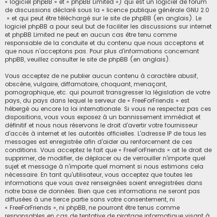
« logiciel phpBB » et « phpBB Limited ») qui est un logiciel de forum
de discussions déclaré sous la «
licence publique générale GNU 2.0
» et qui peut être téléchargé sur
le site de phpBB
(en anglais). Le
logiciel phpBB a pour seul but de faciliter les discussions sur internet
et phpBB Limited ne peut en aucun cas être tenu comme
responsable de la conduite et du contenu que nous acceptons et
que nous n’acceptons pas. Pour plus d’informations concernant
phpBB, veuillez consulter
le site de phpBB
(en anglais).
Vous acceptez de ne publier aucun contenu à caractère abusif,
obscène, vulgaire, diffamatoire, choquant, menaçant,
pornographique, etc. qui pourrait transgresser la législation de votre
pays, du pays dans lequel le serveur de « FreeForFriends » est
hébergé ou encore la loi internationale. Si vous ne respectez pas ces
dispositions, vous vous exposez à un bannissement immédiat et
définitif et nous nous réservons le droit d’avertir votre fournisseur
d’accès à internet et les autorités officielles. L’adresse IP de tous les
messages est enregistrée afin d’aider au renforcement de ces
conditions. Vous acceptez le fait que « FreeForFriends » ait le droit de
supprimer, de modifier, de déplacer ou de verrouiller n’importe quel
sujet et message à n’importe quel moment si nous estimons cela
nécessaire. En tant qu’utilisateur, vous acceptez que toutes les
informations que vous avez renseignées soient enregistrées dans
notre base de données. Bien que ces informations ne seront pas
diffusées à une tierce partie sans votre consentement, ni
« FreeForFriends », ni phpBB, ne pourront être tenus comme
responsables en cas de tentative de piratage informatique visant à