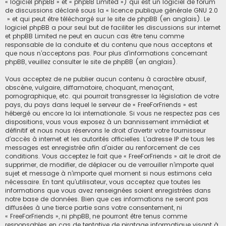
« logiciel phpBB » et « phpBB Limited ») qui est un logiciel de forum
de discussions déclaré sous la «
licence publique générale GNU 2.0
» et qui peut être téléchargé sur
le site de phpBB
(en anglais). Le
logiciel phpBB a pour seul but de faciliter les discussions sur internet
et phpBB Limited ne peut en aucun cas être tenu comme
responsable de la conduite et du contenu que nous acceptons et
que nous n’acceptons pas. Pour plus d’informations concernant
phpBB, veuillez consulter
le site de phpBB
(en anglais).
Vous acceptez de ne publier aucun contenu à caractère abusif,
obscène, vulgaire, diffamatoire, choquant, menaçant,
pornographique, etc. qui pourrait transgresser la législation de votre
pays, du pays dans lequel le serveur de « FreeForFriends » est
hébergé ou encore la loi internationale. Si vous ne respectez pas ces
dispositions, vous vous exposez à un bannissement immédiat et
définitif et nous nous réservons le droit d’avertir votre fournisseur
d’accès à internet et les autorités officielles. L’adresse IP de tous les
messages est enregistrée afin d’aider au renforcement de ces
conditions. Vous acceptez le fait que « FreeForFriends » ait le droit de
supprimer, de modifier, de déplacer ou de verrouiller n’importe quel
sujet et message à n’importe quel moment si nous estimons cela
nécessaire. En tant qu’utilisateur, vous acceptez que toutes les
informations que vous avez renseignées soient enregistrées dans
notre base de données. Bien que ces informations ne seront pas
diffusées à une tierce partie sans votre consentement, ni
« FreeForFriends », ni phpBB, ne pourront être tenus comme
responsables en cas de tentative de piratage informatique visant à