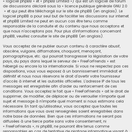
« logiciel phpBB » et « phpBB Limited ») qui est un logiciel de forum
de discussions déclaré sous la «
licence publique générale GNU 2.0
» et qui peut être téléchargé sur
le site de phpBB
(en anglais). Le
logiciel phpBB a pour seul but de faciliter les discussions sur internet
et phpBB Limited ne peut en aucun cas être tenu comme
responsable de la conduite et du contenu que nous acceptons et
que nous n’acceptons pas. Pour plus d’informations concernant
phpBB, veuillez consulter
le site de phpBB
(en anglais).
Vous acceptez de ne publier aucun contenu à caractère abusif,
obscène, vulgaire, diffamatoire, choquant, menaçant,
pornographique, etc. qui pourrait transgresser la législation de votre
pays, du pays dans lequel le serveur de « FreeForFriends » est
hébergé ou encore la loi internationale. Si vous ne respectez pas ces
dispositions, vous vous exposez à un bannissement immédiat et
définitif et nous nous réservons le droit d’avertir votre fournisseur
d’accès à internet et les autorités officielles. L’adresse IP de tous les
messages est enregistrée afin d’aider au renforcement de ces
conditions. Vous acceptez le fait que « FreeForFriends » ait le droit de
supprimer, de modifier, de déplacer ou de verrouiller n’importe quel
sujet et message à n’importe quel moment si nous estimons cela
nécessaire. En tant qu’utilisateur, vous acceptez que toutes les
informations que vous avez renseignées soient enregistrées dans
notre base de données. Bien que ces informations ne seront pas
diffusées à une tierce partie sans votre consentement, ni
« FreeForFriends », ni phpBB, ne pourront être tenus comme
responsables en cas de tentative de piratage informatique visant à