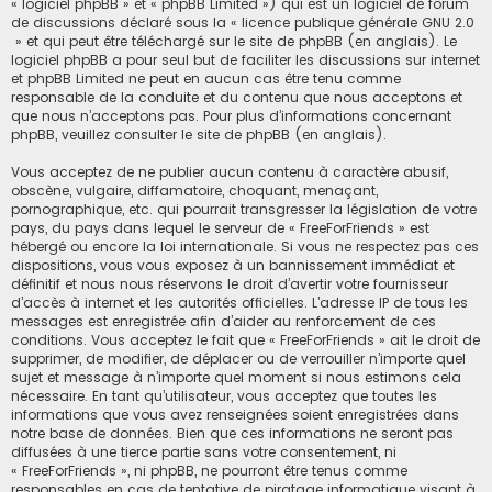
« logiciel phpBB » et « phpBB Limited ») qui est un logiciel de forum
de discussions déclaré sous la «
licence publique générale GNU 2.0
» et qui peut être téléchargé sur
le site de phpBB
(en anglais). Le
logiciel phpBB a pour seul but de faciliter les discussions sur internet
et phpBB Limited ne peut en aucun cas être tenu comme
responsable de la conduite et du contenu que nous acceptons et
que nous n’acceptons pas. Pour plus d’informations concernant
phpBB, veuillez consulter
le site de phpBB
(en anglais).
Vous acceptez de ne publier aucun contenu à caractère abusif,
obscène, vulgaire, diffamatoire, choquant, menaçant,
pornographique, etc. qui pourrait transgresser la législation de votre
pays, du pays dans lequel le serveur de « FreeForFriends » est
hébergé ou encore la loi internationale. Si vous ne respectez pas ces
dispositions, vous vous exposez à un bannissement immédiat et
définitif et nous nous réservons le droit d’avertir votre fournisseur
d’accès à internet et les autorités officielles. L’adresse IP de tous les
messages est enregistrée afin d’aider au renforcement de ces
conditions. Vous acceptez le fait que « FreeForFriends » ait le droit de
supprimer, de modifier, de déplacer ou de verrouiller n’importe quel
sujet et message à n’importe quel moment si nous estimons cela
nécessaire. En tant qu’utilisateur, vous acceptez que toutes les
informations que vous avez renseignées soient enregistrées dans
notre base de données. Bien que ces informations ne seront pas
diffusées à une tierce partie sans votre consentement, ni
« FreeForFriends », ni phpBB, ne pourront être tenus comme
responsables en cas de tentative de piratage informatique visant à