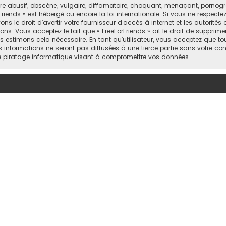
abusif, obscène, vulgaire, diffamatoire, choquant, menaçant, pornograph
Friends » est hébergé ou encore la loi internationale. Si vous ne respect
 le droit d’avertir votre fournisseur d’accès à internet et les autorités o
ns. Vous acceptez le fait que « FreeForFriends » ait le droit de supprimer
 estimons cela nécessaire. En tant qu’utilisateur, vous acceptez que to
informations ne seront pas diffusées à une tierce partie sans votre cons
e piratage informatique visant à compromettre vos données.