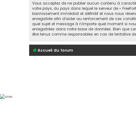
Vous acceptez de ne publier aucun contenu à caractère 
votre pays, du pays dans lequel le serveur de « FreeFor
bannissement immédiat et définitif et nous nous réservons
enregistrée afin d’aider au renforcement de ces conditio
quel sujet et message à n’importe quel moment si nous
enregistrées dans notre base de données. Bien que ces 
être tenus comme responsables en cas de tentative d
Accueil du forum