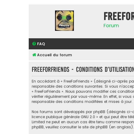
FreeFo
Forum
FAQ
Accueil du forum
FreeForFriends - Conditions d’utilisatio
En accédant à « FreeForFriends » (désigné ci-après par «
responsable des conditions suivantes. Si vous n’accept
« FreeForFriends ». Nous pouvons modifier ces conditi
vérifier régulièrement par vous-même. En effet, si vous
responsable des conditions modifiées et mises à jour.
Nos forums sont développés par phpBB (désignés ci-apr
licence publique générale GNU 2.0
» et qui peut être té
Limited ne peut en aucun cas être tenu comme respon
phpBB, veuillez consulter
le site de phpBB
(en anglais).