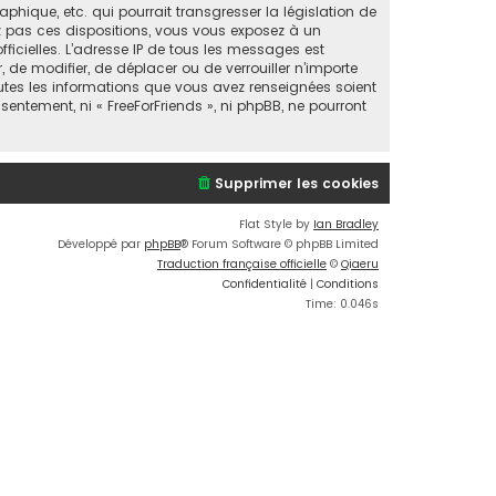
ique, etc. qui pourrait transgresser la législation de
ez pas ces dispositions, vous vous exposez à un
fficielles. L’adresse IP de tous les messages est
, de modifier, de déplacer ou de verrouiller n’importe
utes les informations que vous avez renseignées soient
entement, ni « FreeForFriends », ni phpBB, ne pourront
Supprimer les cookies
Flat Style by
Ian Bradley
Développé par
phpBB
® Forum Software © phpBB Limited
Traduction française officielle
©
Qiaeru
Confidentialité
|
Conditions
Time: 0.046s