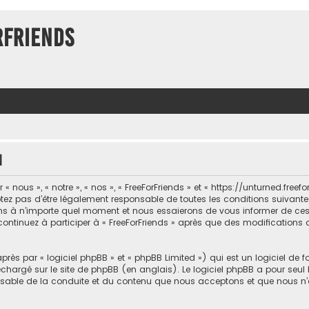
rFriends
n
 nous », « notre », « nos », « FreeForFriends » et « https://unturned.freef
ez pas d’être légalement responsable de toutes les conditions suivantes, 
ons à n’importe quel moment et nous essaierons de vous informer de ce
 continuez à participer à « FreeForFriends » après que des modifications 
ès par « logiciel phpBB » et « phpBB Limited ») qui est un logiciel de 
léchargé sur
le site de phpBB
(en anglais). Le logiciel phpBB a pour seul b
sable de la conduite et du contenu que nous acceptons et que nous n’