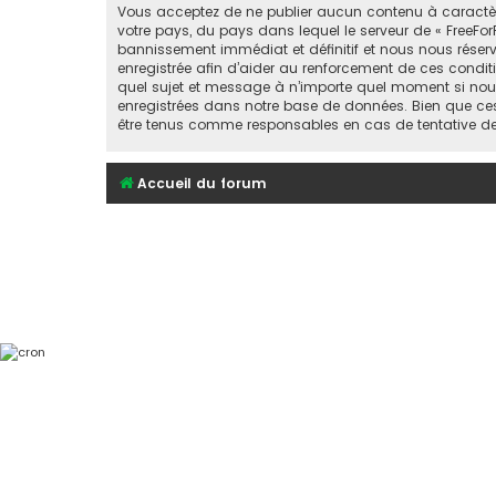
Vous acceptez de ne publier aucun contenu à caractère 
votre pays, du pays dans lequel le serveur de « FreeFor
bannissement immédiat et définitif et nous nous réservons
enregistrée afin d’aider au renforcement de ces conditio
quel sujet et message à n’importe quel moment si nous
enregistrées dans notre base de données. Bien que ces 
être tenus comme responsables en cas de tentative d
Accueil du forum