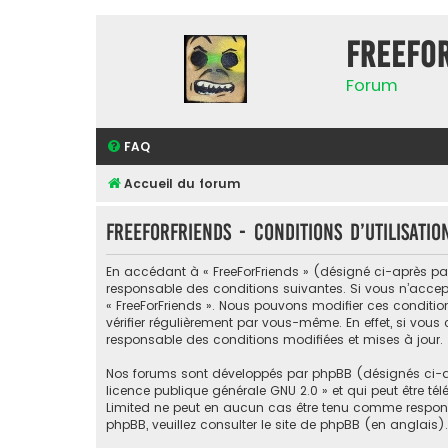
FreeFo
Forum
FAQ
Accueil du forum
FreeForFriends - Conditions d’utilisatio
En accédant à « FreeForFriends » (désigné ci-après par «
responsable des conditions suivantes. Si vous n’accept
« FreeForFriends ». Nous pouvons modifier ces conditi
vérifier régulièrement par vous-même. En effet, si vous
responsable des conditions modifiées et mises à jour.
Nos forums sont développés par phpBB (désignés ci-apr
licence publique générale GNU 2.0
» et qui peut être té
Limited ne peut en aucun cas être tenu comme respon
phpBB, veuillez consulter
le site de phpBB
(en anglais).