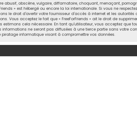
abusif, obscène, vulgaire, diffamatoire, choquant, menaçant, pornograph
Friends » est hébergé ou encore la loi internationale. Si vous ne respect
 le droit d’avertir votre fournisseur d’accès à internet et les autorités o
ns. Vous acceptez le fait que « FreeForFriends » ait le droit de supprimer
 estimons cela nécessaire. En tant qu’utilisateur, vous acceptez que to
informations ne seront pas diffusées à une tierce partie sans votre cons
e piratage informatique visant à compromettre vos données.