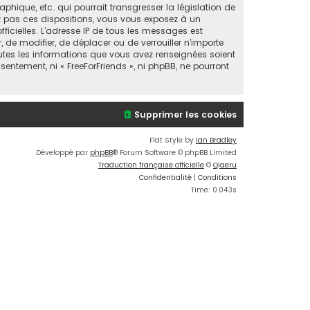
ique, etc. qui pourrait transgresser la législation de
ez pas ces dispositions, vous vous exposez à un
fficielles. L’adresse IP de tous les messages est
, de modifier, de déplacer ou de verrouiller n’importe
utes les informations que vous avez renseignées soient
entement, ni « FreeForFriends », ni phpBB, ne pourront
Supprimer les cookies
Flat Style by
Ian Bradley
Développé par
phpBB
® Forum Software © phpBB Limited
Traduction française officielle
©
Qiaeru
Confidentialité
|
Conditions
Time: 0.043s