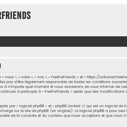
rFriends
n
 nous », « notre », « nos », « FreeForFriends » et « https://unturned.freef
ez pas d’être légalement responsable de toutes les conditions suivantes, 
ons à n’importe quel moment et nous essaierons de vous informer de ce
 continuez à participer à « FreeForFriends » après que des modifications 
ès par « logiciel phpBB » et « phpBB Limited ») qui est un logiciel de 
léchargé sur
le site de phpBB
(en anglais). Le logiciel phpBB a pour seul b
sable de la conduite et du contenu que nous acceptons et que nous n’