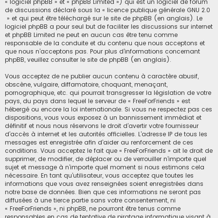
« logiciel phpBB » et « phpBB Limited ») qui est un logiciel de forum
de discussions déclaré sous la «
licence publique générale GNU 2.0
» et qui peut être téléchargé sur
le site de phpBB
(en anglais). Le
logiciel phpBB a pour seul but de faciliter les discussions sur internet
et phpBB Limited ne peut en aucun cas être tenu comme
responsable de la conduite et du contenu que nous acceptons et
que nous n’acceptons pas. Pour plus d’informations concernant
phpBB, veuillez consulter
le site de phpBB
(en anglais).
Vous acceptez de ne publier aucun contenu à caractère abusif,
obscène, vulgaire, diffamatoire, choquant, menaçant,
pornographique, etc. qui pourrait transgresser la législation de votre
pays, du pays dans lequel le serveur de « FreeForFriends » est
hébergé ou encore la loi internationale. Si vous ne respectez pas ces
dispositions, vous vous exposez à un bannissement immédiat et
définitif et nous nous réservons le droit d’avertir votre fournisseur
d’accès à internet et les autorités officielles. L’adresse IP de tous les
messages est enregistrée afin d’aider au renforcement de ces
conditions. Vous acceptez le fait que « FreeForFriends » ait le droit de
supprimer, de modifier, de déplacer ou de verrouiller n’importe quel
sujet et message à n’importe quel moment si nous estimons cela
nécessaire. En tant qu’utilisateur, vous acceptez que toutes les
informations que vous avez renseignées soient enregistrées dans
notre base de données. Bien que ces informations ne seront pas
diffusées à une tierce partie sans votre consentement, ni
« FreeForFriends », ni phpBB, ne pourront être tenus comme
responsables en cas de tentative de piratage informatique visant à